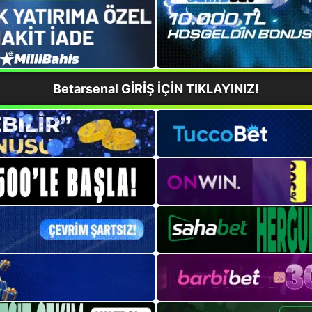
Betarsenal GİRİŞ İÇİN TIKLAYINIZ!