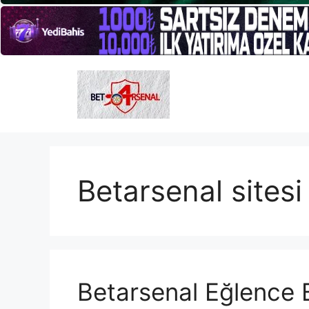
İçeriğe
atla
Betarsenal sitesi
Betarsenal Eğlence B