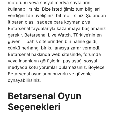
motorunu veya sosyal medya sayfalarını
kullanabilirsiniz. Bize istediğimiz tüm bilgileri
verdiğinizde üyeliğinizi bitirebilirsiniz. Şu andan
itibaren olası, sadece para koymanız ve
Betarsenal faydalarıyla kazanmaya başlamanız
gerekir. Betarsenal Live Watch, Türkiye’nin en
güvenilir bahis sitelerinden biri haline geldi,
çünkü herhangi bir kullanıcıya zarar vermedi.
Betarsenal hakkında web sitesinde, forumda
veya insanların görüşlerini paylaştığı sosyal
medyada kötü yorumlar bulamazsınız. Böylece
Betarsenal oyunlarını huzurlu ve güvenle
oynayabilirsiniz.
Betarsenal Oyun
Seçenekleri