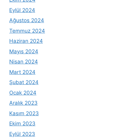
Eylül 2024
Ağustos 2024
Temmuz 2024
Haziran 2024
Mayıs 2024
Nisan 2024
Mart 2024
Şubat 2024
Ocak 2024
Aralık 2023
Kasım 2023
Ekim 2023
Eylül 2023