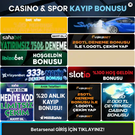
×
Betarsenal GİRİŞ İÇİN TIKLAYINIZ!