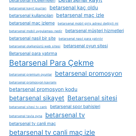
betarsenal i̇ncelemeleri
betarsenal kaç oldu
betarsenal kayıt i̇puçları
betarsenal maç izle
betarsenal kullanıcıları
betarsenal maç izleme
betarsenal mobil giriş adresi değişti mi
betarsenal müşteri hizmetleri
betarsenal mobil uygulaması nedir
betarsenal nasil bir site
betarsenal nasıl para yatırılır
betarsenal oyun sitesi
betarsenal olağanüstü web sitesi
Betarsenal para yatırma
Betarsenal Para Çekme
betarsenal promosyon
betarsenal premium oyunlar
betarsenal promosyon kavramı
betarsenal promosyon kodu
betarsenal sikayet
Betarsenal sitesi
betarsenal spor bahisleri
betarsenal sitesi tv canlı
betarsenal tv
betarsenal tavla oyna
betarsenal tv canli maç
betarsenal tv canli maç izle