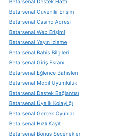
Betarsenal Destek Hattı
Betarsenal Güvenilir Erişim
Betarsenal Casino Adresi
Betarsenal Web Erişimi
Betarsenal Yayın İzleme
Betarsenal Bahis Bilgileri
Betarsenal Giriş Ekranı
Betarsenal Eğlence Bahisleri
Betarsenal Mobil Uyumluluk
Betarsenal Destek Bağlantısı
Betarsenal Üyelik Kolaylığı
Betarsenal Gerçek Oyunlar
Betarsenal Hızlı Kayıt
Betarsenal Bonus Seçenekleri