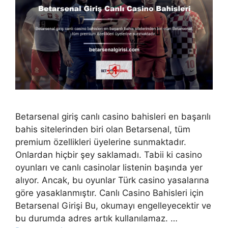
Betarsenal giriş canlı casino bahisleri en başarılı
bahis sitelerinden biri olan Betarsenal, tüm
premium özellikleri üyelerine sunmaktadır.
Onlardan hiçbir şey saklamadı. Tabii ki casino
oyunları ve canlı casinolar listenin başında yer
alıyor. Ancak, bu oyunlar Türk casino yasalarına
göre yasaklanmıştır. Canlı Casino Bahisleri için
Betarsenal Girişi Bu, okumayı engelleyecektir ve
bu durumda adres artık kullanılamaz. …