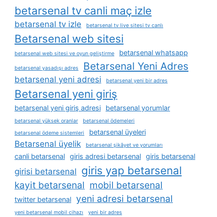
betarsenal tv canli maç izle
betarsenal tv izle
betarsenal tv live sitesi tv canlı
Betarsenal web sitesi
betarsenal whatsapp
betarsenal web sitesi ve oyun geliştirme
Betarsenal Yeni Adres
betarsenal yasadışı adres
betarsenal yeni adresi
betarsenal yeni bir adres
Betarsenal yeni giriş
betarsenal yeni giriş adresi
betarsenal yorumlar
betarsenal yüksek oranlar
betarsenal ödemeleri
betarsenal üyeleri
betarsenal ödeme sistemleri
Betarsenal üyelik
betarsenal şikâyet ve yorumları
canli betarsenal
giris adresi betarsenal
giris betarsenal
giris yap betarsenal
girisi betarsenal
kayit betarsenal
mobil betarsenal
yeni adresi betarsenal
twitter betarsenal
yeni betarsenal mobil cihazı
yeni bir adres