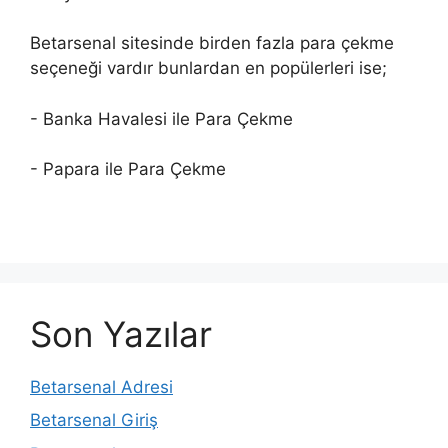
Betarsenal sitesinde birden fazla para çekme
seçeneği vardır bunlardan en popülerleri ise;
- Banka Havalesi ile Para Çekme
- Papara ile Para Çekme
Son Yazılar
Betarsenal Adresi
Betarsenal Giriş