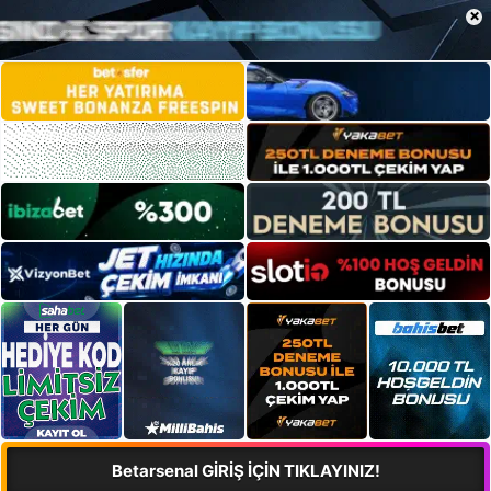
×
Betarsenal GİRİŞ İÇİN TIKLAYINIZ!