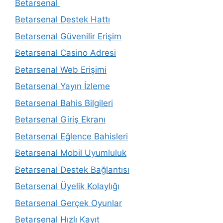
Betarsenal
Betarsenal Destek Hattı
Betarsenal Güvenilir Erişim
Betarsenal Casino Adresi
Betarsenal Web Erişimi
Betarsenal Yayın İzleme
Betarsenal Bahis Bilgileri
Betarsenal Giriş Ekranı
Betarsenal Eğlence Bahisleri
Betarsenal Mobil Uyumluluk
Betarsenal Destek Bağlantısı
Betarsenal Üyelik Kolaylığı
Betarsenal Gerçek Oyunlar
Betarsenal Hızlı Kayıt