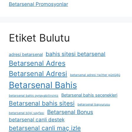
Betarsenal Promosyonlar
Etiket Bulutu
bahis sitesi betarsenal
adresi betarsenal
Betarsenal Adres
Betarsenal Adresi
betarsenal adresi twitter günlüğü
Betarsenal Bahis
Betarsenal bahis seçenekleri
betarsenal bahis oynayabilirsiniz
Betarsenal bahis sitesi
betarsenal başvurusu
Betarsenal Bonus
betarsenal bilgi sayfası
betarsenal canli destek
betarsenal canli maç izle