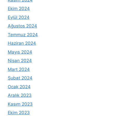
Ekim 2024
Eylül 2024
Ağustos 2024
Temmuz 2024
Haziran 2024
Mayıs 2024
Nisan 2024
Mart 2024
Şubat 2024
Ocak 2024
Aralık 2023
Kasım 2023
Ekim 2023