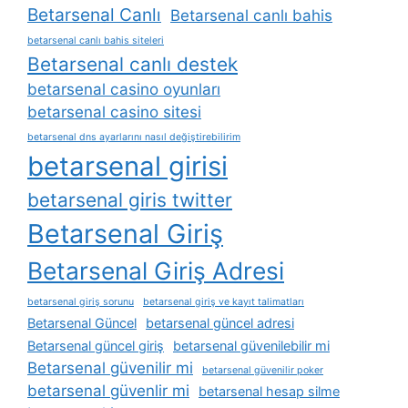
Betarsenal Canlı
Betarsenal canlı bahis
betarsenal canlı bahis siteleri
Betarsenal canlı destek
betarsenal casino oyunları
betarsenal casino sitesi
betarsenal dns ayarlarını nasıl değiştirebilirim
betarsenal girisi
betarsenal giris twitter
Betarsenal Giriş
Betarsenal Giriş Adresi
betarsenal giriş sorunu
betarsenal giriş ve kayıt talimatları
Betarsenal Güncel
betarsenal güncel adresi
Betarsenal güncel giriş
betarsenal güvenilebilir mi
Betarsenal güvenilir mi
betarsenal güvenilir poker
betarsenal güvenlir mi
betarsenal hesap silme