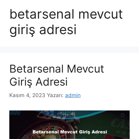
betarsenal mevcut
giriş adresi
Betarsenal Mevcut
Giriş Adresi
Kasım 4, 2023
Yazarı:
admin