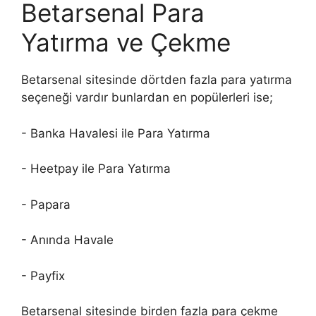
Betarsenal Para
Yatırma ve Çekme
Betarsenal sitesinde dörtden fazla para yatırma
seçeneği vardır bunlardan en popülerleri ise;
- Banka Havalesi ile Para Yatırma
- Heetpay ile Para Yatırma
- Papara
- Anında Havale
- Payfix
Betarsenal sitesinde birden fazla para çekme