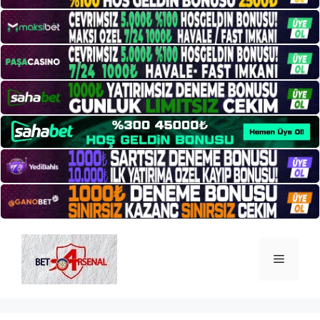
İçeriğe
atla
Menü