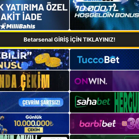
Betarsenal GİRİŞ İÇİN TIKLAYINIZ!