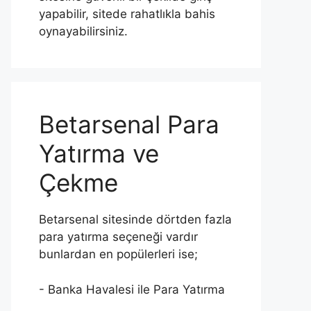
yapabilir, sitede rahatlıkla bahis
oynayabilirsiniz.
Betarsenal Para
Yatırma ve
Çekme
Betarsenal sitesinde dörtden fazla
para yatırma seçeneği vardır
bunlardan en popülerleri ise;
- Banka Havalesi ile Para Yatırma