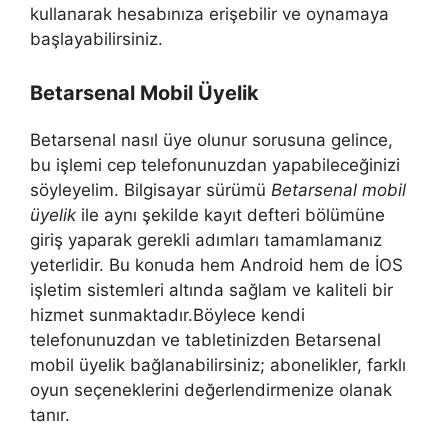
kullanarak hesabınıza erişebilir ve oynamaya
başlayabilirsiniz.
Betarsenal Mobil Üyelik
Betarsenal nasıl üye olunur sorusuna gelince,
bu işlemi cep telefonunuzdan yapabileceğinizi
söyleyelim. Bilgisayar sürümü
Betarsenal mobil
üyelik
ile aynı şekilde kayıt defteri bölümüne
giriş yaparak gerekli adımları tamamlamanız
yeterlidir. Bu konuda hem Android hem de İOS
işletim sistemleri altında sağlam ve kaliteli bir
hizmet sunmaktadır.Böylece kendi
telefonunuzdan ve tabletinizden Betarsenal
mobil üyelik bağlanabilirsiniz; abonelikler, farklı
oyun seçeneklerini değerlendirmenize olanak
tanır.