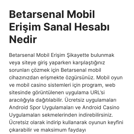
Betarsenal Mobil
Erişim Sanal Hesabı
Nedir
Betarsenal Mobil Erişim Şikayette bulunmak
veya siteye giriş yaparken karşılaştığınız
sorunları çözmek için Betarsenal mobil
cihazınızdan erişmekte özgürsünüz. Mobil oyun
ve mobil casino sistemleri için program, web
sitesinde görüntülenen uygulama URL’si
aracılığıyla dağıtılabilir. Ücretsiz uygulamaları
Android Spor Uygulamaları ve Android Casino
Uygulamaları sekmelerinden indirebilirsiniz.
Ücretsiz olarak indirip kullanarak oyunun keyfini
çıkarabilir ve maksimum faydayı