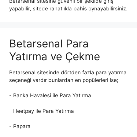
Betarsenal sitesine güvenli bir şekilde giriş
yapabilir, sitede rahatlıkla bahis oynayabilirsiniz.
Betarsenal Para
Yatırma ve Çekme
Betarsenal sitesinde dörtden fazla para yatırma
seçeneği vardır bunlardan en popülerleri ise;
- Banka Havalesi ile Para Yatırma
- Heetpay ile Para Yatırma
- Papara