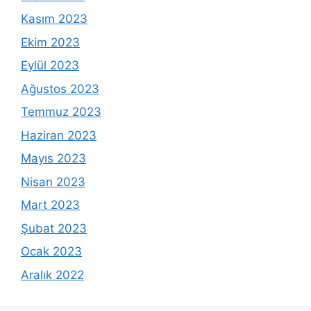
Kasım 2023
Ekim 2023
Eylül 2023
Ağustos 2023
Temmuz 2023
Haziran 2023
Mayıs 2023
Nisan 2023
Mart 2023
Şubat 2023
Ocak 2023
Aralık 2022