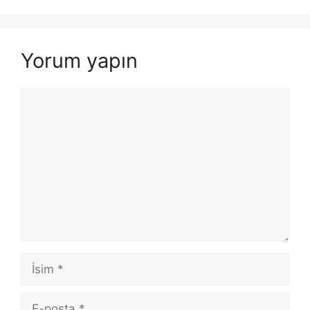
Yorum yapın
Yorum
İsim
E-