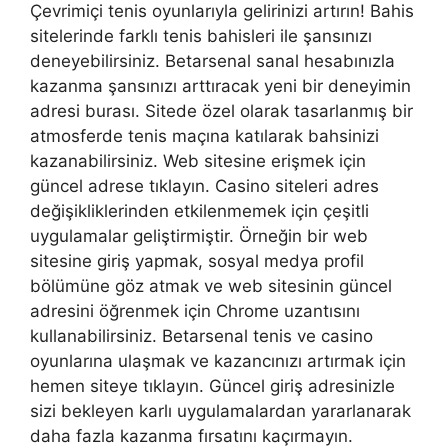
Çevrimiçi tenis oyunlarıyla gelirinizi artırın! Bahis
sitelerinde farklı tenis bahisleri ile şansınızı
deneyebilirsiniz. Betarsenal sanal hesabınızla
kazanma şansınızı arttıracak yeni bir deneyimin
adresi burası. Sitede özel olarak tasarlanmış bir
atmosferde tenis maçına katılarak bahsinizi
kazanabilirsiniz. Web sitesine erişmek için
güncel adrese tıklayın. Casino siteleri adres
değişikliklerinden etkilenmemek için çeşitli
uygulamalar geliştirmiştir. Örneğin bir web
sitesine giriş yapmak, sosyal medya profil
bölümüne göz atmak ve web sitesinin güncel
adresini öğrenmek için Chrome uzantısını
kullanabilirsiniz. Betarsenal tenis ve casino
oyunlarına ulaşmak ve kazancınızı artırmak için
hemen siteye tıklayın. Güncel giriş adresinizle
sizi bekleyen karlı uygulamalardan yararlanarak
daha fazla kazanma fırsatını kaçırmayın.