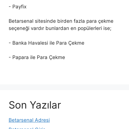
- Payfix
Betarsenal sitesinde birden fazla para çekme
seçeneği vardır bunlardan en popülerleri ise;
- Banka Havalesi ile Para Çekme
- Papara ile Para Çekme
Son Yazılar
Betarsenal Adresi