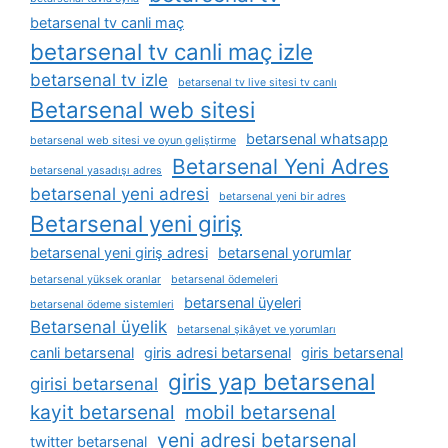
betarsenal tv canli maç
betarsenal tv canli maç izle
betarsenal tv izle
betarsenal tv live sitesi tv canlı
Betarsenal web sitesi
betarsenal whatsapp
betarsenal web sitesi ve oyun geliştirme
Betarsenal Yeni Adres
betarsenal yasadışı adres
betarsenal yeni adresi
betarsenal yeni bir adres
Betarsenal yeni giriş
betarsenal yeni giriş adresi
betarsenal yorumlar
betarsenal yüksek oranlar
betarsenal ödemeleri
betarsenal üyeleri
betarsenal ödeme sistemleri
Betarsenal üyelik
betarsenal şikâyet ve yorumları
canli betarsenal
giris adresi betarsenal
giris betarsenal
giris yap betarsenal
girisi betarsenal
kayit betarsenal
mobil betarsenal
yeni adresi betarsenal
twitter betarsenal