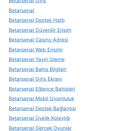
Betarsenal Giriş
Betarsenal
Betarsenal Destek Hattı
Betarsenal Güvenilir Erişim
Betarsenal Casino Adresi
Betarsenal Web Erişimi
Betarsenal Yayın İzleme
Betarsenal Bahis Bilgileri
Betarsenal Giriş Ekranı
Betarsenal Eğlence Bahisleri
Betarsenal Mobil Uyumluluk
Betarsenal Destek Bağlantısı
Betarsenal Üyelik Kolaylığı
Betarsenal Gerçek Oyunlar