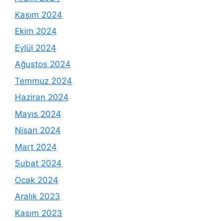
Kasım 2024
Ekim 2024
Eylül 2024
Ağustos 2024
Temmuz 2024
Haziran 2024
Mayıs 2024
Nisan 2024
Mart 2024
Şubat 2024
Ocak 2024
Aralık 2023
Kasım 2023