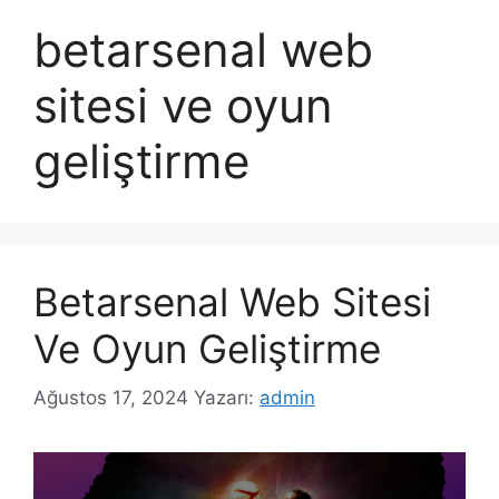
betarsenal web
sitesi ve oyun
geliştirme
Betarsenal Web Sitesi
Ve Oyun Geliştirme
Ağustos 17, 2024
Yazarı:
admin