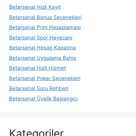
Betarsenal Hızlı Kayıt
Betarsenal Bonus Seçenekleri
Betarsenal Prim Hesaplaması
Betarsenal Spor Heyecanı
Betarsenal Hesap Kapatma
Betarsenal Uygulama Bahis
Betarsenal Hızlı Hizmet
Betarsenal Poker Seçenekleri
Betarsenal Soru Rehberi
Betarsenal Üyelik Başlangıcı
Kategoriler