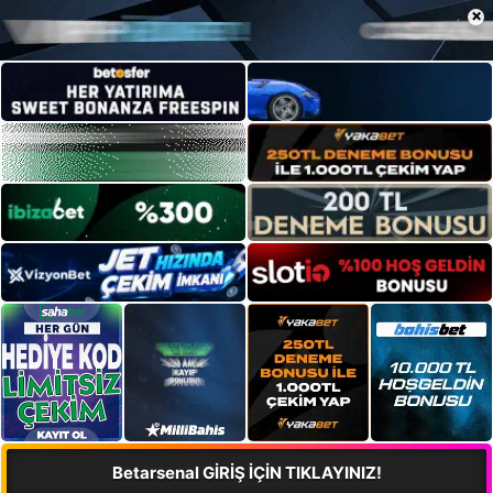
×
Betarsenal GİRİŞ İÇİN TIKLAYINIZ!