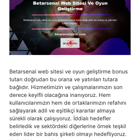
Betarsenal web sitesi ve oyun geliştirme bonus
tutarı doğrudan bu orana ve yatırılan tutara
bağlıdır. Hizmetimizin ve çalışmalarımızın son
derece keyifli olacağına inanıyoruz. Hem
kullanıcılarımızın hem de ortaklarımızın refahını
sağlayarak adil ve eşitlikçi kararlar almaya
sürekli olarak çalışıyoruz. İddialı hedefler
belirledik ve sektördeki diğerlerine örnek teşkil
eden lider bir bahis şirketi olmayı hedefliyoruz.