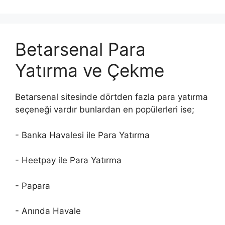
Betarsenal Para
Yatırma ve Çekme
Betarsenal sitesinde dörtden fazla para yatırma
seçeneği vardır bunlardan en popülerleri ise;
- Banka Havalesi ile Para Yatırma
- Heetpay ile Para Yatırma
- Papara
- Anında Havale