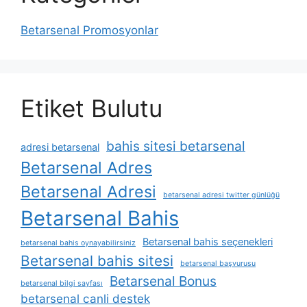
Betarsenal Promosyonlar
Etiket Bulutu
bahis sitesi betarsenal
adresi betarsenal
Betarsenal Adres
Betarsenal Adresi
betarsenal adresi twitter günlüğü
Betarsenal Bahis
Betarsenal bahis seçenekleri
betarsenal bahis oynayabilirsiniz
Betarsenal bahis sitesi
betarsenal başvurusu
Betarsenal Bonus
betarsenal bilgi sayfası
betarsenal canli destek