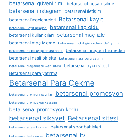
betarsenal güvenlir mi
betarsenal hesap silme
betarsenal instagram
betarsenal i̇letişim
Betarsenal kayıt
betarsenal i̇ncelemeleri
betarsenal kaç oldu
betarsenal kayıt i̇puçları
betarsenal maç izle
betarsenal kullanıcıları
betarsenal maç izleme
betarsenal mobil giriş adresi değişti mi
betarsenal müşteri hizmetleri
betarsenal mobil uygulaması nedir
betarsenal nasil bir site
betarsenal nasıl para yatırılır
betarsenal oyun sitesi
betarsenal olağanüstü web sitesi
Betarsenal para yatırma
Betarsenal Para Çekme
betarsenal promosyon
betarsenal premium oyunlar
betarsenal promosyon kavramı
betarsenal promosyon kodu
betarsenal sikayet
Betarsenal sitesi
betarsenal spor bahisleri
betarsenal sitesi tv canlı
betarsenal tv
betarsenal tavla oyna