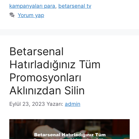
kampanyaları para
,
betarsenal tv
Yorum yap
Betarsenal
Hatırladığınız Tüm
Promosyonları
Aklınızdan Silin
Eylül 23, 2023
Yazarı:
admin