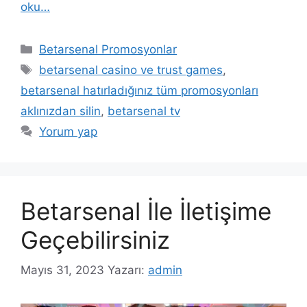
oku…
Kategoriler
Betarsenal Promosyonlar
Etiketler
betarsenal casino ve trust games
,
betarsenal hatırladığınız tüm promosyonları
aklınızdan silin
,
betarsenal tv
Yorum yap
Betarsenal İle İletişime
Geçebilirsiniz
Mayıs 31, 2023
Yazarı:
admin