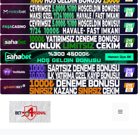
İçeriğe
atla
Menü