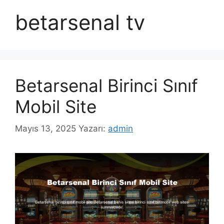
betarsenal tv
Betarsenal Birinci Sınıf
Mobil Site
Mayıs 13, 2025
Yazarı:
admin