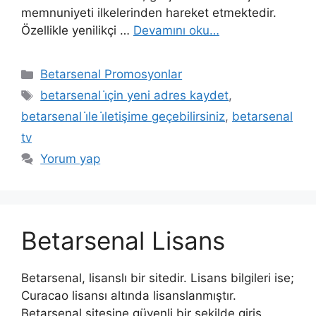
memnuniyeti ilkelerinden hareket etmektedir.
Özellikle yenilikçi …
Devamını oku…
Kategoriler
Betarsenal Promosyonlar
Etiketler
betarsenal i̇çin yeni adres kaydet
,
betarsenal i̇le i̇letişime geçebilirsiniz
,
betarsenal
tv
Yorum yap
Betarsenal Lisans
Betarsenal, lisanslı bir sitedir. Lisans bilgileri ise;
Curacao lisansı altında lisanslanmıştır.
Betarsenal sitesine güvenli bir şekilde giriş