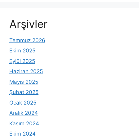
Arşivler
Temmuz 2026
Ekim 2025
Eylül 2025
Haziran 2025
Mayıs 2025
Şubat 2025
Ocak 2025
Aralık 2024
Kasım 2024
Ekim 2024