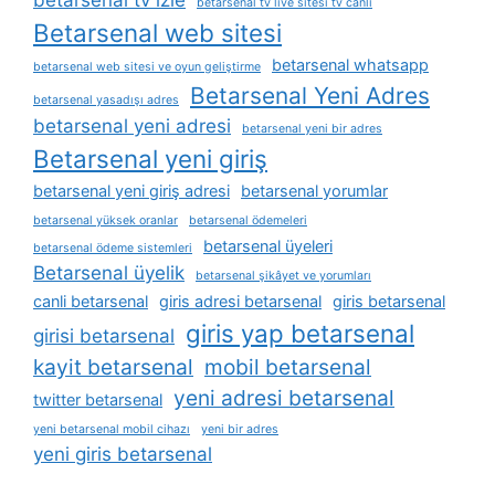
betarsenal tv live sitesi tv canlı
Betarsenal web sitesi
betarsenal whatsapp
betarsenal web sitesi ve oyun geliştirme
Betarsenal Yeni Adres
betarsenal yasadışı adres
betarsenal yeni adresi
betarsenal yeni bir adres
Betarsenal yeni giriş
betarsenal yeni giriş adresi
betarsenal yorumlar
betarsenal yüksek oranlar
betarsenal ödemeleri
betarsenal üyeleri
betarsenal ödeme sistemleri
Betarsenal üyelik
betarsenal şikâyet ve yorumları
canli betarsenal
giris adresi betarsenal
giris betarsenal
giris yap betarsenal
girisi betarsenal
kayit betarsenal
mobil betarsenal
yeni adresi betarsenal
twitter betarsenal
yeni betarsenal mobil cihazı
yeni bir adres
yeni giris betarsenal