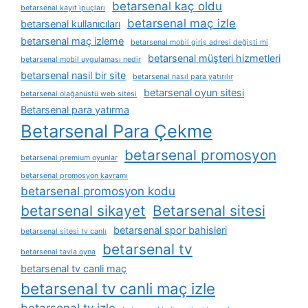
betarsenal kaç oldu
betarsenal kayıt i̇puçları
betarsenal maç izle
betarsenal kullanıcıları
betarsenal maç izleme
betarsenal mobil giriş adresi değişti mi
betarsenal müşteri hizmetleri
betarsenal mobil uygulaması nedir
betarsenal nasil bir site
betarsenal nasıl para yatırılır
betarsenal oyun sitesi
betarsenal olağanüstü web sitesi
Betarsenal para yatırma
Betarsenal Para Çekme
betarsenal promosyon
betarsenal premium oyunlar
betarsenal promosyon kavramı
betarsenal promosyon kodu
betarsenal sikayet
Betarsenal sitesi
betarsenal spor bahisleri
betarsenal sitesi tv canlı
betarsenal tv
betarsenal tavla oyna
betarsenal tv canli maç
betarsenal tv canli maç izle
betarsenal tv izle