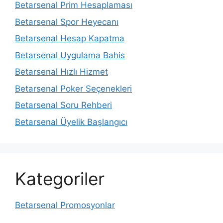
Betarsenal Prim Hesaplaması
Betarsenal Spor Heyecanı
Betarsenal Hesap Kapatma
Betarsenal Uygulama Bahis
Betarsenal Hızlı Hizmet
Betarsenal Poker Seçenekleri
Betarsenal Soru Rehberi
Betarsenal Üyelik Başlangıcı
Kategoriler
Betarsenal Promosyonlar