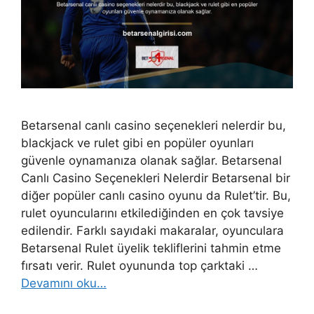
Betarsenal canlı casino seçenekleri nelerdir bu,
blackjack ve rulet gibi en popüler oyunları
güvenle oynamanıza olanak sağlar. Betarsenal
Canlı Casino Seçenekleri Nelerdir Betarsenal bir
diğer popüler canlı casino oyunu da Rulet’tir. Bu,
rulet oyuncularını etkilediğinden en çok tavsiye
edilendir. Farklı sayıdaki makaralar, oyunculara
Betarsenal Rulet üyelik tekliflerini tahmin etme
fırsatı verir. Rulet oyununda top çarktaki …
Devamını oku…