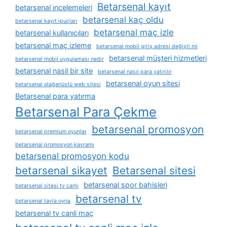
Betarsenal kayıt
betarsenal i̇ncelemeleri
betarsenal kaç oldu
betarsenal kayıt i̇puçları
betarsenal maç izle
betarsenal kullanıcıları
betarsenal maç izleme
betarsenal mobil giriş adresi değişti mi
betarsenal müşteri hizmetleri
betarsenal mobil uygulaması nedir
betarsenal nasil bir site
betarsenal nasıl para yatırılır
betarsenal oyun sitesi
betarsenal olağanüstü web sitesi
Betarsenal para yatırma
Betarsenal Para Çekme
betarsenal promosyon
betarsenal premium oyunlar
betarsenal promosyon kavramı
betarsenal promosyon kodu
betarsenal sikayet
Betarsenal sitesi
betarsenal spor bahisleri
betarsenal sitesi tv canlı
betarsenal tv
betarsenal tavla oyna
betarsenal tv canli maç