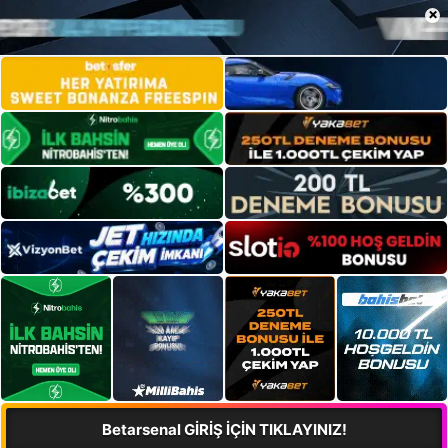
×
Betarsenal GİRİŞ İÇİN TIKLAYINIZ!