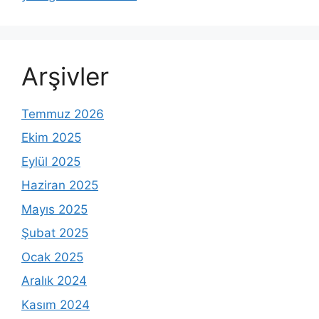
Arşivler
Temmuz 2026
Ekim 2025
Eylül 2025
Haziran 2025
Mayıs 2025
Şubat 2025
Ocak 2025
Aralık 2024
Kasım 2024