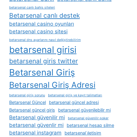
betarsenal canlı bahis siteleri
Betarsenal canlı destek
betarsenal casino oyunları
betarsenal casino sitesi
betarsenal dns ayarlarını nasıl değiştirebilirim
betarsenal girisi
betarsenal giris twitter
Betarsenal Giriş
Betarsenal Giriş Adresi
betarsenal giriş sorunu
betarsenal giriş ve kayıt talimatları
Betarsenal Güncel
betarsenal güncel adresi
Betarsenal güncel giriş
betarsenal güvenilebilir mi
Betarsenal güvenilir mi
betarsenal güvenilir poker
betarsenal güvenlir mi
betarsenal hesap silme
betarsenal instagram
betarsenal i̇letişim