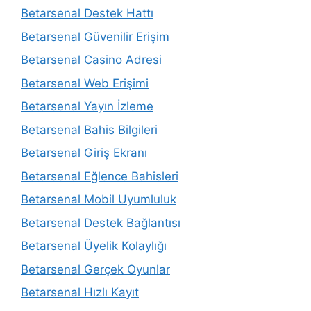
Betarsenal Destek Hattı
Betarsenal Güvenilir Erişim
Betarsenal Casino Adresi
Betarsenal Web Erişimi
Betarsenal Yayın İzleme
Betarsenal Bahis Bilgileri
Betarsenal Giriş Ekranı
Betarsenal Eğlence Bahisleri
Betarsenal Mobil Uyumluluk
Betarsenal Destek Bağlantısı
Betarsenal Üyelik Kolaylığı
Betarsenal Gerçek Oyunlar
Betarsenal Hızlı Kayıt