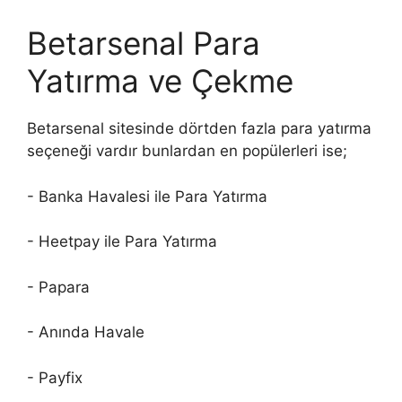
Betarsenal Para
Yatırma ve Çekme
Betarsenal sitesinde dörtden fazla para yatırma
seçeneği vardır bunlardan en popülerleri ise;
- Banka Havalesi ile Para Yatırma
- Heetpay ile Para Yatırma
- Papara
- Anında Havale
- Payfix