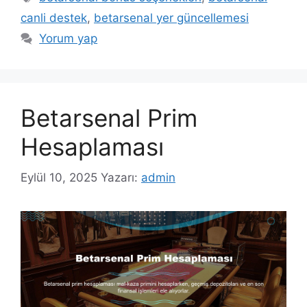
canli destek
,
betarsenal yer güncellemesi
Yorum yap
Betarsenal Prim
Hesaplaması
Eylül 10, 2025
Yazarı:
admin