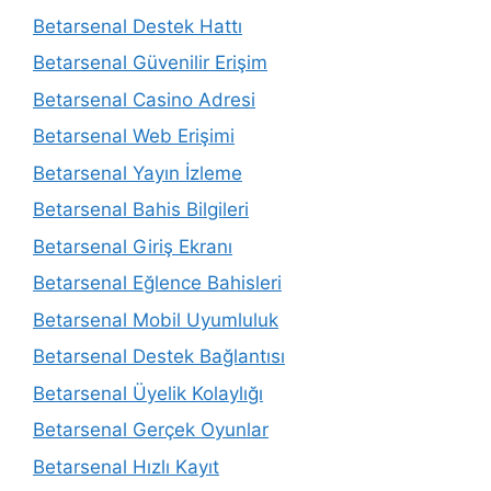
Betarsenal Destek Hattı
Betarsenal Güvenilir Erişim
Betarsenal Casino Adresi
Betarsenal Web Erişimi
Betarsenal Yayın İzleme
Betarsenal Bahis Bilgileri
Betarsenal Giriş Ekranı
Betarsenal Eğlence Bahisleri
Betarsenal Mobil Uyumluluk
Betarsenal Destek Bağlantısı
Betarsenal Üyelik Kolaylığı
Betarsenal Gerçek Oyunlar
Betarsenal Hızlı Kayıt