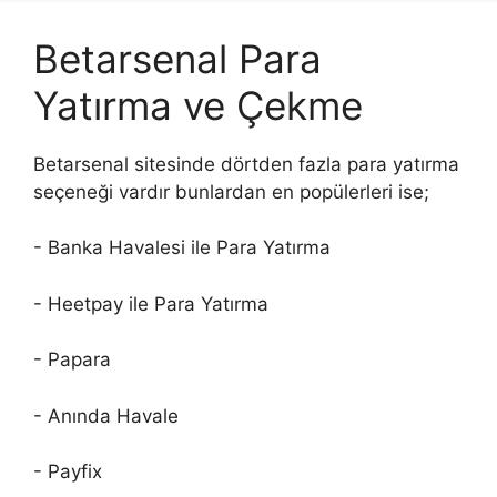
Betarsenal Para
Yatırma ve Çekme
Betarsenal sitesinde dörtden fazla para yatırma
seçeneği vardır bunlardan en popülerleri ise;
- Banka Havalesi ile Para Yatırma
- Heetpay ile Para Yatırma
- Papara
- Anında Havale
- Payfix