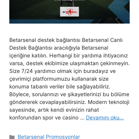
Betarsenal destek bağlantısı Betarsenal Canlı
Destek Bağlantısı aracılığıyla Betarsenal
içeriğine katılın. Herhangi bir yardıma ihtiyacınız
varsa, destek ekibimize ulaşmaktan çekinmeyin.
Size 7/24 yardımcı olmak için buradayız ve
çevrimiçi platformumuzu kullanarak size
konuma tabanlı veriler bile sağlayabiliriz.
Böylece, sorularınızı ve şikayetlerinizi bu bölüme
göndererek cevaplayabilirsiniz. Modern teknoloji
sayesinde, artık kendi evinizin rahat
konforundan spor ve casino …
Devamını oku…
Kategoriler
Betarsenal Promosyonlar