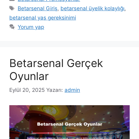
Etiketler
Betarsenal Giriş
,
betarsenal üyelik kolaylığı
,
betarsenal yaş gereksinimi
Yorum yap
Betarsenal Gerçek
Oyunlar
Eylül 20, 2025
Yazarı:
admin