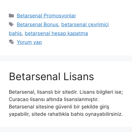
Kategoriler
Betarsenal Promosyonlar
Etiketler
Betarsenal Bonus
,
betarsenal çevrimiçi
bahis
,
betarsenal hesap kapatma
Yorum yap
Betarsenal Lisans
Betarsenal, lisanslı bir sitedir. Lisans bilgileri ise;
Curacao lisansı altında lisanslanmıştır.
Betarsenal sitesine güvenli bir şekilde giriş
yapabilir, sitede rahatlıkla bahis oynayabilirsiniz.