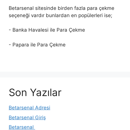
Betarsenal sitesinde birden fazla para çekme
seçeneği vardır bunlardan en popülerleri ise;
- Banka Havalesi ile Para Çekme
- Papara ile Para Çekme
Son Yazılar
Betarsenal Adresi
Betarsenal Giriş
Betarsenal