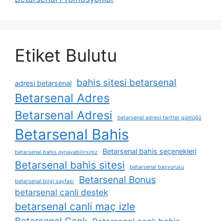
Etiket Bulutu
bahis sitesi betarsenal
adresi betarsenal
Betarsenal Adres
Betarsenal Adresi
betarsenal adresi twitter günlüğü
Betarsenal Bahis
Betarsenal bahis seçenekleri
betarsenal bahis oynayabilirsiniz
Betarsenal bahis sitesi
betarsenal başvurusu
Betarsenal Bonus
betarsenal bilgi sayfası
betarsenal canli destek
betarsenal canli maç izle