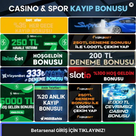
×
Betarsenal GİRİŞ İÇİN TIKLAYINIZ!