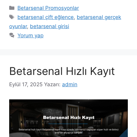
Kategoriler
Betarsenal Promosyonlar
Etiketler
betarsenal çift eğlence
,
betarsenal gerçek
oyunlar
,
betarsenal girisi
Yorum yap
Betarsenal Hızlı Kayıt
Eylül 17, 2025
Yazarı:
admin