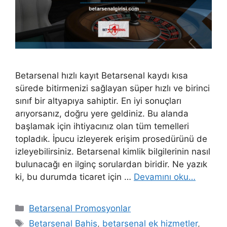
Betarsenal hızlı kayıt Betarsenal kaydı kısa
sürede bitirmenizi sağlayan süper hızlı ve birinci
sınıf bir altyapıya sahiptir. En iyi sonuçları
arıyorsanız, doğru yere geldiniz. Bu alanda
başlamak için ihtiyacınız olan tüm temelleri
topladık. İpucu izleyerek erişim prosedürünü de
izleyebilirsiniz. Betarsenal kimlik bilgilerinin nasıl
bulunacağı en ilginç sorulardan biridir. Ne yazık
ki, bu durumda ticaret için …
Devamını oku…
Kategoriler
Betarsenal Promosyonlar
Etiketler
Betarsenal Bahis
,
betarsenal ek hizmetler
,