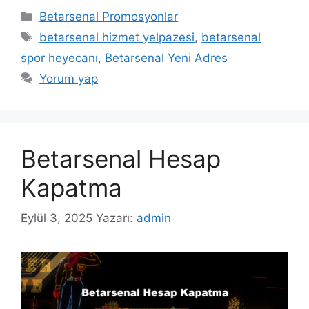
Kategoriler
Betarsenal Promosyonlar
Etiketler
betarsenal hizmet yelpazesi
,
betarsenal
spor heyecanı
,
Betarsenal Yeni Adres
Yorum yap
Betarsenal Hesap
Kapatma
Eylül 3, 2025
Yazarı:
admin