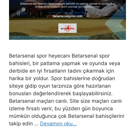
Betarsenal spor heyecanı Betarsenal spor
bahisleri, bir patlama yapmak ve oyunda veya
derbide en iyi fırsatların tadını çıkarmak için
harika bir yoldur. Spor bahislerine doğrudan
siteye gidip oyun tarzınıza göre hazırlanan
bonusları değerlendirerek başlayabilirsiniz.
Betarsenal maçları canlı. Site size maçları canlı
izleme fırsatı verir, bu yüzden gün boyunca
mümkün olduğunca çok Betarsenal bahisçilerini
takip edin …
Devamını oku…