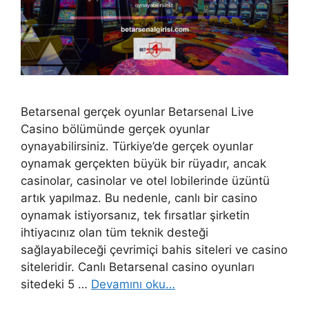
Betarsenal gerçek oyunlar Betarsenal Live
Casino bölümünde gerçek oyunlar
oynayabilirsiniz. Türkiye’de gerçek oyunlar
oynamak gerçekten büyük bir rüyadır, ancak
casinolar, casinolar ve otel lobilerinde üzüntü
artık yapılmaz. Bu nedenle, canlı bir casino
oynamak istiyorsanız, tek fırsatlar şirketin
ihtiyacınız olan tüm teknik desteği
sağlayabileceği çevrimiçi bahis siteleri ve casino
siteleridir. Canlı Betarsenal casino oyunları
sitedeki 5 …
Devamını oku…