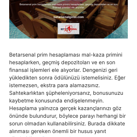
Betarsenal prim hesaplaması mal-kaza primini
hesaplarken, geçmiş depozitoları ve en son
finansal işlemleri ele alıyorlar. Dengenizi geri
yükledikten sonra ödülünüzü istemelisiniz. Eğer
istemezsen, ekstra para alamazsınız.
Sahtekarlıktan şüpheleniyorsanız, bonusunuzu
kaybetme konusunda endişelenmeyin.
Hesaplama yalnızca gerçek kazançlarınızı göz
önünde bulundurur, böylece parayı herhangi bir
sorun olmadan kullanabilirsiniz. Burada dikkate
alınması gereken önemli bir husus yanıt