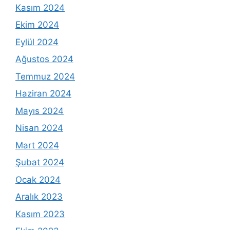
Kasım 2024
Ekim 2024
Eylül 2024
Ağustos 2024
Temmuz 2024
Haziran 2024
Mayıs 2024
Nisan 2024
Mart 2024
Şubat 2024
Ocak 2024
Aralık 2023
Kasım 2023