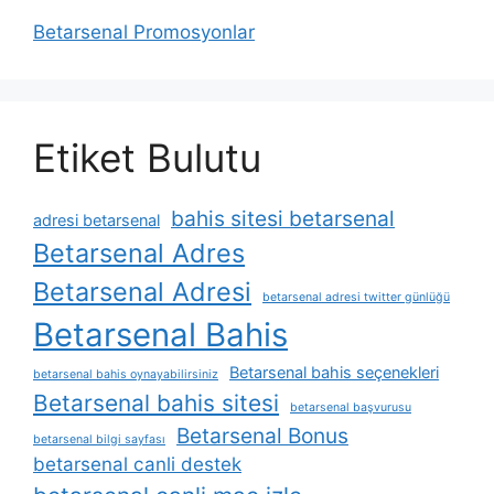
Betarsenal Promosyonlar
Etiket Bulutu
bahis sitesi betarsenal
adresi betarsenal
Betarsenal Adres
Betarsenal Adresi
betarsenal adresi twitter günlüğü
Betarsenal Bahis
Betarsenal bahis seçenekleri
betarsenal bahis oynayabilirsiniz
Betarsenal bahis sitesi
betarsenal başvurusu
Betarsenal Bonus
betarsenal bilgi sayfası
betarsenal canli destek