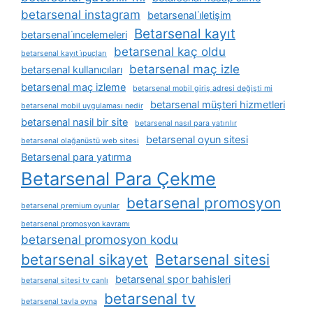
betarsenal instagram
betarsenal i̇letişim
Betarsenal kayıt
betarsenal i̇ncelemeleri
betarsenal kaç oldu
betarsenal kayıt i̇puçları
betarsenal maç izle
betarsenal kullanıcıları
betarsenal maç izleme
betarsenal mobil giriş adresi değişti mi
betarsenal müşteri hizmetleri
betarsenal mobil uygulaması nedir
betarsenal nasil bir site
betarsenal nasıl para yatırılır
betarsenal oyun sitesi
betarsenal olağanüstü web sitesi
Betarsenal para yatırma
Betarsenal Para Çekme
betarsenal promosyon
betarsenal premium oyunlar
betarsenal promosyon kavramı
betarsenal promosyon kodu
betarsenal sikayet
Betarsenal sitesi
betarsenal spor bahisleri
betarsenal sitesi tv canlı
betarsenal tv
betarsenal tavla oyna