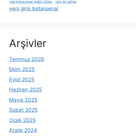
yeni betarsenal mobil cihazı
yeni bir adres
yeni giris betarsenal
Arşivler
Temmuz 2026
Ekim 2025
Eylül 2025
Haziran 2025
Mayıs 2025
Şubat 2025
Ocak 2025
Aralık 2024