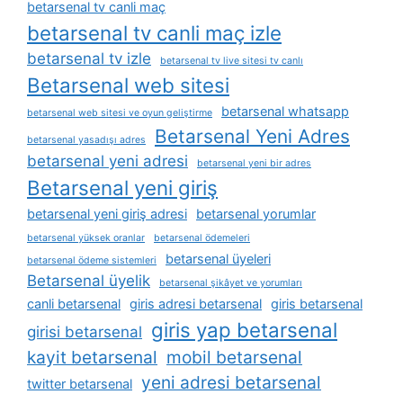
betarsenal tv canli maç
betarsenal tv canli maç izle
betarsenal tv izle
betarsenal tv live sitesi tv canlı
Betarsenal web sitesi
betarsenal whatsapp
betarsenal web sitesi ve oyun geliştirme
Betarsenal Yeni Adres
betarsenal yasadışı adres
betarsenal yeni adresi
betarsenal yeni bir adres
Betarsenal yeni giriş
betarsenal yeni giriş adresi
betarsenal yorumlar
betarsenal yüksek oranlar
betarsenal ödemeleri
betarsenal üyeleri
betarsenal ödeme sistemleri
Betarsenal üyelik
betarsenal şikâyet ve yorumları
canli betarsenal
giris adresi betarsenal
giris betarsenal
giris yap betarsenal
girisi betarsenal
kayit betarsenal
mobil betarsenal
yeni adresi betarsenal
twitter betarsenal