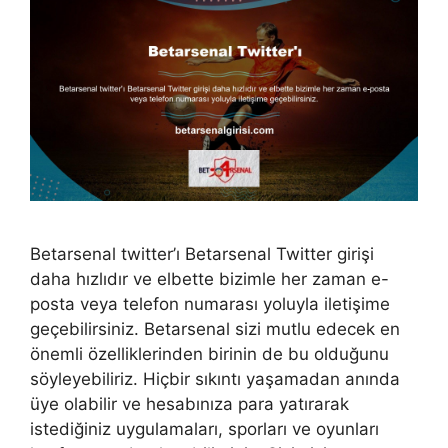
Betarsenal twitter’ı Betarsenal Twitter girişi
daha hızlıdır ve elbette bizimle her zaman e-
posta veya telefon numarası yoluyla iletişime
geçebilirsiniz. Betarsenal sizi mutlu edecek en
önemli özelliklerinden birinin de bu olduğunu
söyleyebiliriz. Hiçbir sıkıntı yaşamadan anında
üye olabilir ve hesabınıza para yatırarak
istediğiniz uygulamaları, sporları ve oyunları