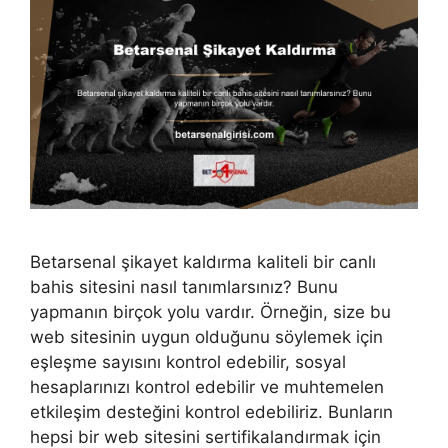
Betarsenal şikayet kaldırma kaliteli bir canlı
bahis sitesini nasıl tanımlarsınız? Bunu
yapmanın birçok yolu vardır. Örneğin, size bu
web sitesinin uygun olduğunu söylemek için
eşleşme sayısını kontrol edebilir, sosyal
hesaplarınızı kontrol edebilir ve muhtemelen
etkileşim desteğini kontrol edebiliriz. Bunların
hepsi bir web sitesini sertifikalandırmak için