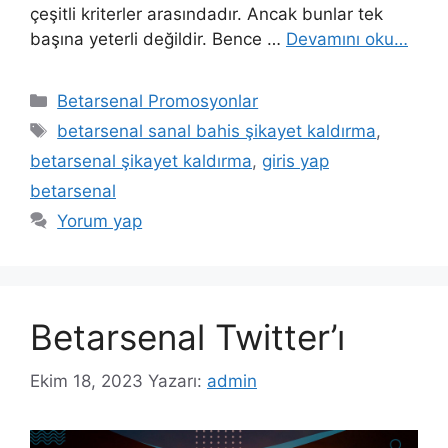
çeşitli kriterler arasındadır. Ancak bunlar tek
başına yeterli değildir. Bence …
Devamını oku…
Kategoriler
Betarsenal Promosyonlar
Etiketler
betarsenal sanal bahis şikayet kaldırma
,
betarsenal şikayet kaldırma
,
giris yap
betarsenal
Yorum yap
Betarsenal Twitter’ı
Ekim 18, 2023
Yazarı:
admin