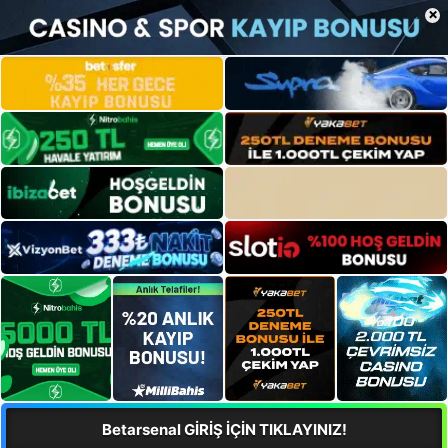
×
Betarsenal GİRİŞ İÇİN TIKLAYINIZ!