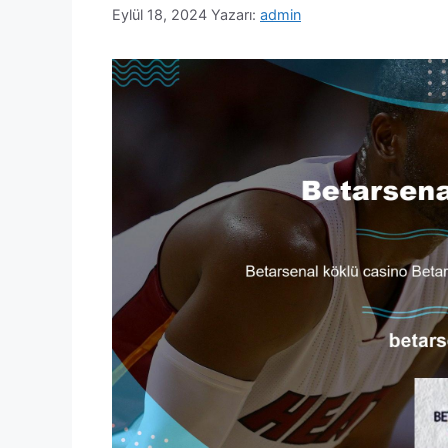
Eylül 18, 2024
Yazarı:
admin