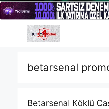
İçeriğe
atla
betarsenal prom
Betarsenal Köklü Ca