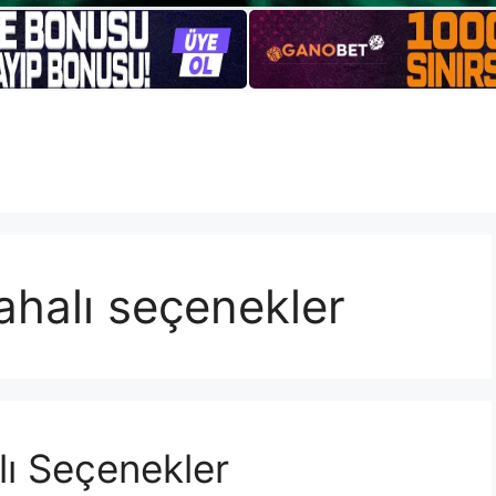
pahalı seçenekler
lı Seçenekler