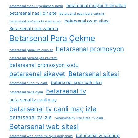
betarsenal müşteri hizmetleri
betarsenal mobil uygulaması nedir
betarsenal nasil bir site
betarsenal nasıl para yatırılır
betarsenal oyun sitesi
betarsenal olağanüstü web sitesi
Betarsenal para yatırma
Betarsenal Para Çekme
betarsenal promosyon
betarsenal premium oyunlar
betarsenal promosyon kavramı
betarsenal promosyon kodu
betarsenal sikayet
Betarsenal sitesi
betarsenal spor bahisleri
betarsenal sitesi tv canlı
betarsenal tv
betarsenal tavla oyna
betarsenal tv canli maç
betarsenal tv canli maç izle
betarsenal tv izle
betarsenal tv live sitesi tv canlı
Betarsenal web sitesi
betarsenal whatsapp
betarsenal web sitesi ve oyun geliştirme