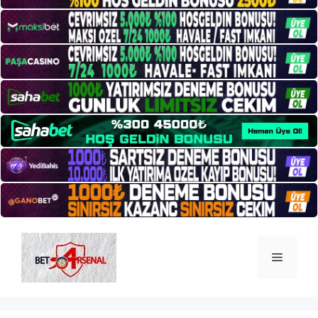
İçeriğe
atla
Menü