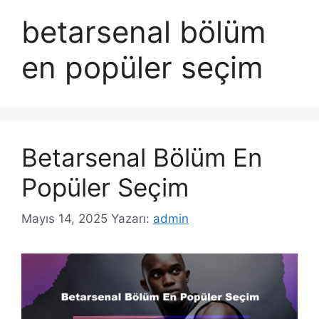
betarsenal bölüm
en popüler seçim
Betarsenal Bölüm En
Popüler Seçim
Mayıs 14, 2025
Yazarı:
admin