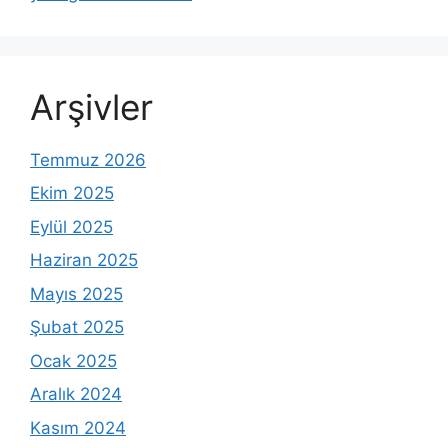
Arşivler
Temmuz 2026
Ekim 2025
Eylül 2025
Haziran 2025
Mayıs 2025
Şubat 2025
Ocak 2025
Aralık 2024
Kasım 2024