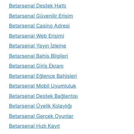
Betarsenal Destek Hattı
Betarsenal Güvenilir Erişim
Betarsenal Casino Adresi
Betarsenal Web Erişimi
Betarsenal Yayın İzleme
Betarsenal Bahis Bilgileri
Betarsenal Giriş Ekranı
Betarsenal Eğlence Bahisleri
Betarsenal Mobil Uyumluluk
Betarsenal Destek Bağlantısı
Betarsenal Üyelik Kolaylığı
Betarsenal Gerçek Oyunlar
Betarsenal Hızlı Kayıt