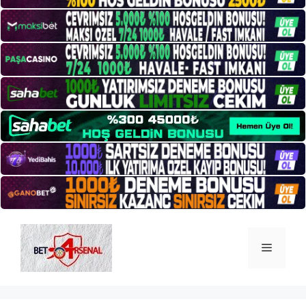
İçeriğe
atla
Menü