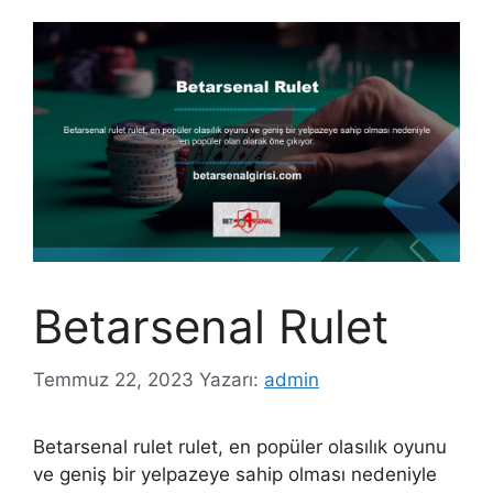
Betarsenal Rulet
Temmuz 22, 2023
Yazarı:
admin
Betarsenal rulet rulet, en popüler olasılık oyunu
ve geniş bir yelpazeye sahip olması nedeniyle