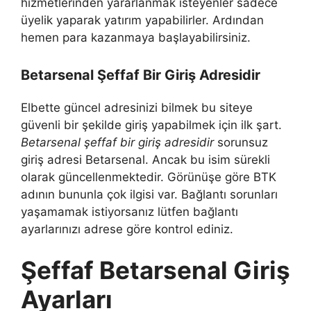
hizmetlerinden yararlanmak isteyenler sadece
üyelik yaparak yatırım yapabilirler. Ardından
hemen para kazanmaya başlayabilirsiniz.
Betarsenal Şeffaf Bir Giriş Adresidir
Elbette güncel adresinizi bilmek bu siteye
güvenli bir şekilde giriş yapabilmek için ilk şart.
Betarsenal şeffaf bir giriş adresidir
sorunsuz
giriş adresi Betarsenal. Ancak bu isim sürekli
olarak güncellenmektedir. Görünüşe göre BTK
adının bununla çok ilgisi var. Bağlantı sorunları
yaşamamak istiyorsanız lütfen bağlantı
ayarlarınızı adrese göre kontrol ediniz.
Şeffaf Betarsenal Giriş
Ayarları