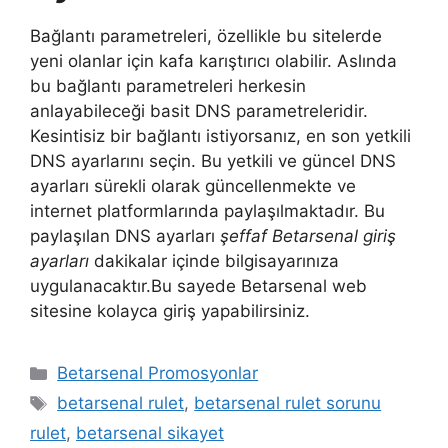
Bağlantı parametreleri, özellikle bu sitelerde
yeni olanlar için kafa karıştırıcı olabilir. Aslında
bu bağlantı parametreleri herkesin
anlayabileceği basit DNS parametreleridir.
Kesintisiz bir bağlantı istiyorsanız, en son yetkili
DNS ayarlarını seçin. Bu yetkili ve güncel DNS
ayarları sürekli olarak güncellenmekte ve
internet platformlarında paylaşılmaktadır. Bu
paylaşılan DNS ayarları
şeffaf Betarsenal giriş
ayarları
dakikalar içinde bilgisayarınıza
uygulanacaktır.Bu sayede Betarsenal web
sitesine kolayca giriş yapabilirsiniz.
Kategoriler
Betarsenal Promosyonlar
Etiketler
betarsenal rulet
,
betarsenal rulet sorunu
rulet
,
betarsenal sikayet