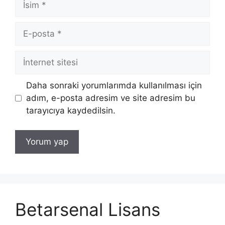
E-
posta
İnternet
sitesi
Daha sonraki yorumlarımda kullanılması için
adım, e-posta adresim ve site adresim bu
tarayıcıya kaydedilsin.
Betarsenal Lisans