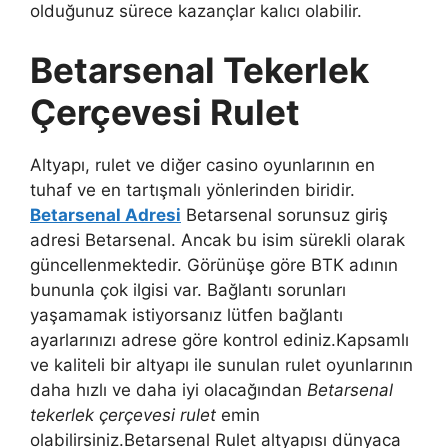
olduğunuz sürece kazançlar kalıcı olabilir.
Betarsenal Tekerlek
Çerçevesi Rulet
Altyapı, rulet ve diğer casino oyunlarının en
tuhaf ve en tartışmalı yönlerinden biridir.
Betarsenal Adresi
Betarsenal sorunsuz giriş
adresi Betarsenal. Ancak bu isim sürekli olarak
güncellenmektedir. Görünüşe göre BTK adının
bununla çok ilgisi var. Bağlantı sorunları
yaşamamak istiyorsanız lütfen bağlantı
ayarlarınızı adrese göre kontrol ediniz.Kapsamlı
ve kaliteli bir altyapı ile sunulan rulet oyunlarının
daha hızlı ve daha iyi olacağından
Betarsenal
tekerlek çerçevesi rulet
emin
olabilirsiniz.Betarsenal Rulet altyapısı dünyaca