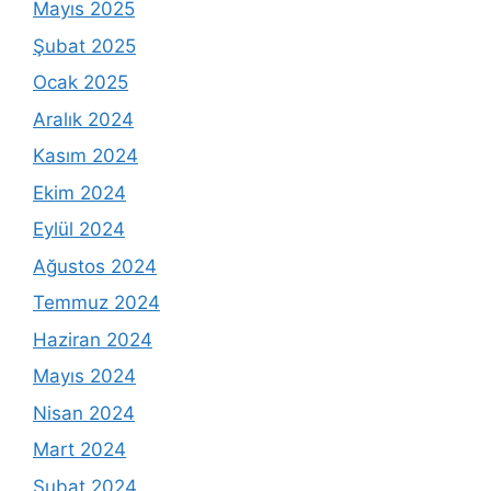
Mayıs 2025
Şubat 2025
Ocak 2025
Aralık 2024
Kasım 2024
Ekim 2024
Eylül 2024
Ağustos 2024
Temmuz 2024
Haziran 2024
Mayıs 2024
Nisan 2024
Mart 2024
Şubat 2024