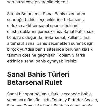
sorunuza cevap verebilmektedir.
Sitenin Betarsenal Sanal Bahis üzerinden
sunduğu bahis seçeneklerine bakarsanız
oldukça aktif bir sanal sporlar bölümü
oluşturduklarını göreceksiniz. Sanal bahis söz
konusu olduğunda, Betarsenal, kullanıcılara
alternatif sanal bahis seçenekleri sunmak için
birçok yurtdışı bahis sitesinde bulunan klasik
tanımın ötesine geçmiştir. Toplam 9 farklı
etkinliğe sanal bahis oynayabilirsiniz.
Sanal Bahis Türleri
Betarsenal Rulet
Sanal bir spor bölümü, farklı seçeneğe bahis
yapmayı mümkün kıldı. Fantasy Betadar Soccer,
Fantasy Crown Archery, Fantasy
sanal bahis