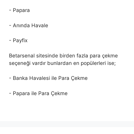
- Papara
- Anında Havale
- Payfix
Betarsenal sitesinde birden fazla para çekme
seçeneği vardır bunlardan en popülerleri ise;
- Banka Havalesi ile Para Çekme
- Papara ile Para Çekme