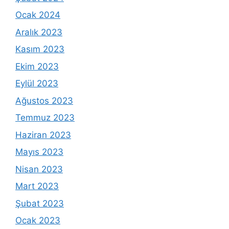
Ocak 2024
Aralık 2023
Kasım 2023
Ekim 2023
Eylül 2023
Ağustos 2023
Temmuz 2023
Haziran 2023
Mayıs 2023
Nisan 2023
Mart 2023
Şubat 2023
Ocak 2023