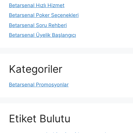
Betarsenal Hızlı Hizmet
Betarsenal Poker Seçenekleri
Betarsenal Soru Rehberi
Betarsenal Üyelik Başlangıcı
Kategoriler
Betarsenal Promosyonlar
Etiket Bulutu