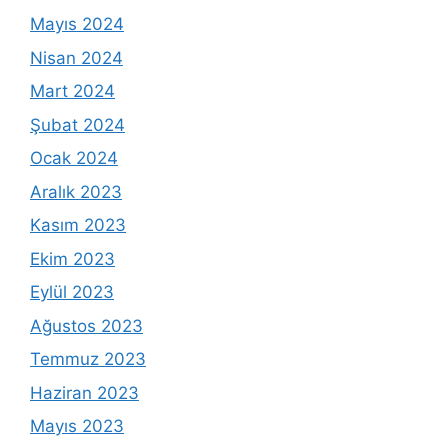
Mayıs 2024
Nisan 2024
Mart 2024
Şubat 2024
Ocak 2024
Aralık 2023
Kasım 2023
Ekim 2023
Eylül 2023
Ağustos 2023
Temmuz 2023
Haziran 2023
Mayıs 2023