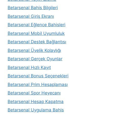
Betarsenal Bahis Bilgileri
Betarsenal Giriş Ekranı
Betarsenal Eğlence Bahisleri
Betarsenal Mobil Uyumluluk
Betarsenal Destek Bağlantısı
Betarsenal Üyelik Kolaylığı
Betarsenal Gerçek Oyunlar
Betarsenal Hızlı Kayıt
Betarsenal Bonus Seçenekleri
Betarsenal Prim Hesaplaması
Betarsenal Spor Heyecanı
Betarsenal Hesap Kapatma
Betarsenal Uygulama Bahis