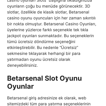
casino oyunları
Slots” başlığına tıkladığınızda
oyunların çoğu bu menüde görünecektir. 3D
slotlar, özellikle de klasik slotlar, Betarsenal
casino oyunu oyuncuları için her zaman sıkıntılı
bir nokta olmuştur. Betarsenal Casino Oyunları,
üyelerine yüzlerce farklı seçenekle tek tıkla
jackpot oyunları sunmaktadır. Bu seçeneklerin
tümü ücretsiz döndürme seçeneğini
etkinleştirebilir. Bu nedenle “Ücretsiz”
sekmesine tıklayarak herhangi bir para
yatırmadan oyunu ücretsiz olarak
deneyebilirsiniz.
Betarsenal Slot Oyunu
Oyunlar
Betarsenal giriş adresinize ek olarak, web
sitemizdeki tüm para yatırma seçeneklerinin