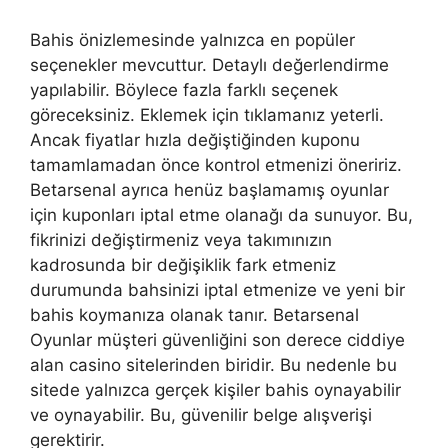
Bahis önizlemesinde yalnızca en popüler
seçenekler mevcuttur. Detaylı değerlendirme
yapılabilir. Böylece fazla farklı seçenek
göreceksiniz. Eklemek için tıklamanız yeterli.
Ancak fiyatlar hızla değiştiğinden kuponu
tamamlamadan önce kontrol etmenizi öneririz.
Betarsenal ayrıca henüz başlamamış oyunlar
için kuponları iptal etme olanağı da sunuyor. Bu,
fikrinizi değiştirmeniz veya takımınızın
kadrosunda bir değişiklik fark etmeniz
durumunda bahsinizi iptal etmenize ve yeni bir
bahis koymanıza olanak tanır. Betarsenal
Oyunlar müşteri güvenliğini son derece ciddiye
alan casino sitelerinden biridir. Bu nedenle bu
sitede yalnızca gerçek kişiler bahis oynayabilir
ve oynayabilir. Bu, güvenilir belge alışverişi
gerektirir.