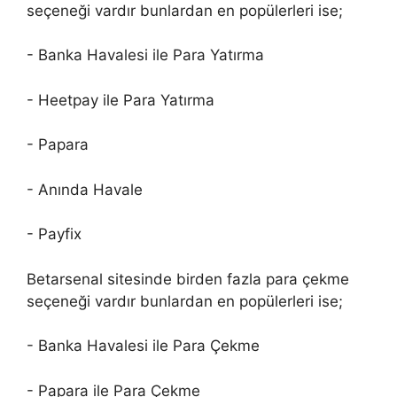
seçeneği vardır bunlardan en popülerleri ise;
- Banka Havalesi ile Para Yatırma
- Heetpay ile Para Yatırma
- Papara
- Anında Havale
- Payfix
Betarsenal sitesinde birden fazla para çekme
seçeneği vardır bunlardan en popülerleri ise;
- Banka Havalesi ile Para Çekme
- Papara ile Para Çekme