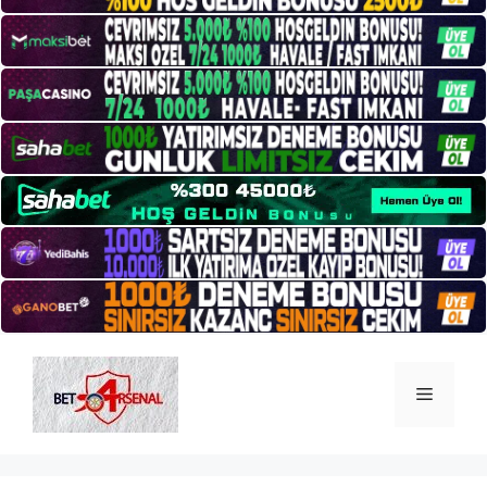
İçeriğe
atla
Menü