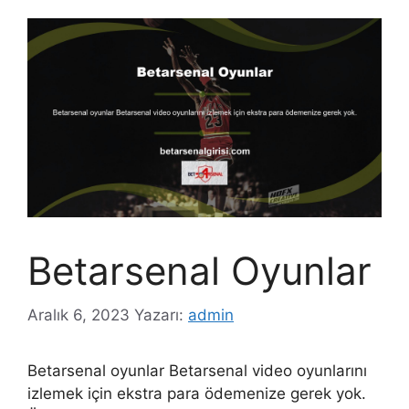
Betarsenal Oyunlar
Aralık 6, 2023
Yazarı:
admin
Betarsenal oyunlar Betarsenal video oyunlarını
izlemek için ekstra para ödemenize gerek yok.