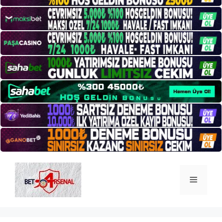
İçeriğe
atla
Menü