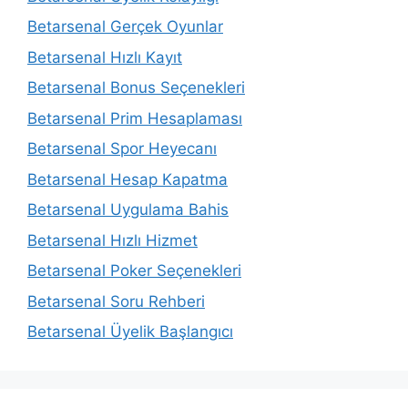
Betarsenal Gerçek Oyunlar
Betarsenal Hızlı Kayıt
Betarsenal Bonus Seçenekleri
Betarsenal Prim Hesaplaması
Betarsenal Spor Heyecanı
Betarsenal Hesap Kapatma
Betarsenal Uygulama Bahis
Betarsenal Hızlı Hizmet
Betarsenal Poker Seçenekleri
Betarsenal Soru Rehberi
Betarsenal Üyelik Başlangıcı