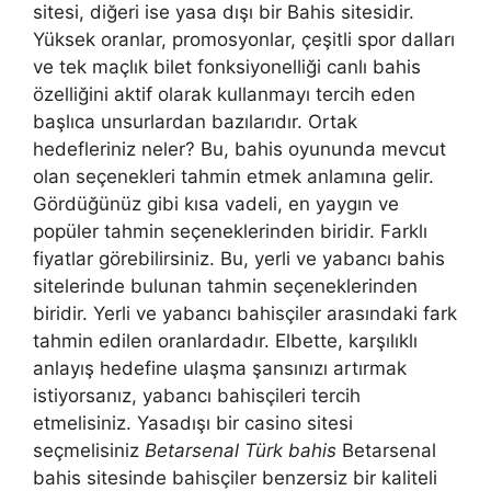
sitesi, diğeri ise yasa dışı bir Bahis sitesidir.
Yüksek oranlar, promosyonlar, çeşitli spor dalları
ve tek maçlık bilet fonksiyonelliği canlı bahis
özelliğini aktif olarak kullanmayı tercih eden
başlıca unsurlardan bazılarıdır. Ortak
hedefleriniz neler? Bu, bahis oyununda mevcut
olan seçenekleri tahmin etmek anlamına gelir.
Gördüğünüz gibi kısa vadeli, en yaygın ve
popüler tahmin seçeneklerinden biridir. Farklı
fiyatlar görebilirsiniz. Bu, yerli ve yabancı bahis
sitelerinde bulunan tahmin seçeneklerinden
biridir. Yerli ve yabancı bahisçiler arasındaki fark
tahmin edilen oranlardadır. Elbette, karşılıklı
anlayış hedefine ulaşma şansınızı artırmak
istiyorsanız, yabancı bahisçileri tercih
etmelisiniz. Yasadışı bir casino sitesi
seçmelisiniz
Betarsenal Türk bahis
Betarsenal
bahis sitesinde bahisçiler benzersiz bir kaliteli