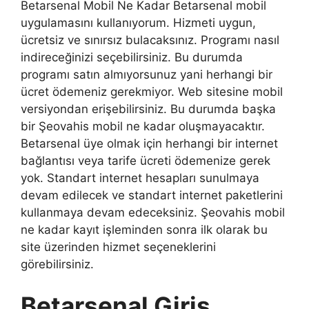
Betarsenal Mobil Ne Kadar Betarsenal mobil
uygulamasını kullanıyorum. Hizmeti uygun,
ücretsiz ve sınırsız bulacaksınız. Programı nasıl
indireceğinizi seçebilirsiniz. Bu durumda
programı satın almıyorsunuz yani herhangi bir
ücret ödemeniz gerekmiyor. Web sitesine mobil
versiyondan erişebilirsiniz. Bu durumda başka
bir Şeovahis mobil ne kadar oluşmayacaktır.
Betarsenal üye olmak için herhangi bir internet
bağlantısı veya tarife ücreti ödemenize gerek
yok. Standart internet hesapları sunulmaya
devam edilecek ve standart internet paketlerini
kullanmaya devam edeceksiniz. Şeovahis mobil
ne kadar kayıt işleminden sonra ilk olarak bu
site üzerinden hizmet seçeneklerini
görebilirsiniz.
Betarsenal Giriş