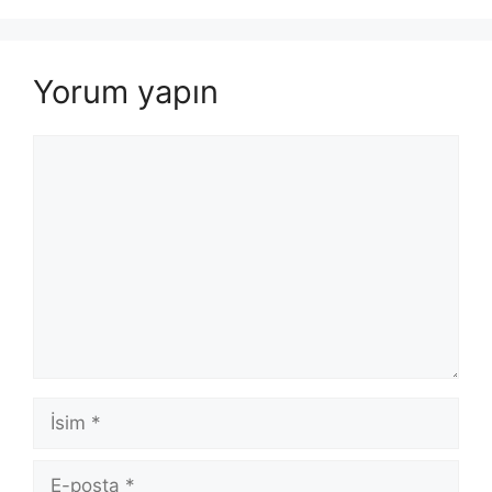
Yorum yapın
Yorum
İsim
E-