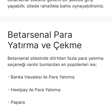
yapabilir, sitede rahatlıkla bahis oynayabilirsiniz.
Betarsenal Para
Yatırma ve Çekme
Betarsenal sitesinde dörtden fazla para yatırma
seçeneği vardır bunlardan en popülerleri ise;
- Banka Havalesi ile Para Yatırma
- Heetpay ile Para Yatırma
- Papara