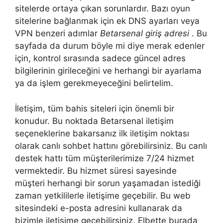
sitelerde ortaya çıkan sorunlardır. Bazı oyun
sitelerine bağlanmak için ek DNS ayarları veya
VPN benzeri adımlar
Betarsenal giriş adresi
. Bu
sayfada da durum böyle mi diye merak edenler
için, kontrol sırasında sadece güncel adres
bilgilerinin girileceğini ve herhangi bir ayarlama
ya da işlem gerekmeyeceğini belirtelim.
İletişim, tüm bahis siteleri için önemli bir
konudur. Bu noktada Betarsenal iletişim
seçeneklerine bakarsanız ilk iletişim noktası
olarak canlı sohbet hattını görebilirsiniz. Bu canlı
destek hattı tüm müşterilerimize 7/24 hizmet
vermektedir. Bu hizmet süresi sayesinde
müşteri herhangi bir sorun yaşamadan istediği
zaman yetkililerle iletişime geçebilir. Bu web
sitesindeki e-posta adresini kullanarak da
bizimle iletişime geçebilirsiniz. Elbette burada