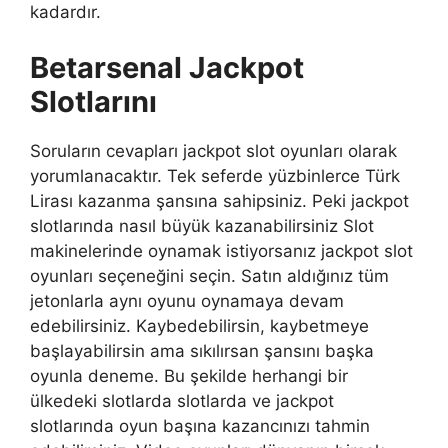
kadardır.
Betarsenal Jackpot
Slotlarını
Soruların cevapları jackpot slot oyunları olarak
yorumlanacaktır. Tek seferde yüzbinlerce Türk
Lirası kazanma şansına sahipsiniz. Peki jackpot
slotlarında nasıl büyük kazanabilirsiniz Slot
makinelerinde oynamak istiyorsanız jackpot slot
oyunları seçeneğini seçin. Satın aldığınız tüm
jetonlarla aynı oyunu oynamaya devam
edebilirsiniz. Kaybedebilirsin, kaybetmeye
başlayabilirsin ama sıkılırsan şansını başka
oyunla deneme. Bu şekilde herhangi bir
ülkedeki slotlarda slotlarda ve jackpot
slotlarında oyun başına kazancınızı tahmin