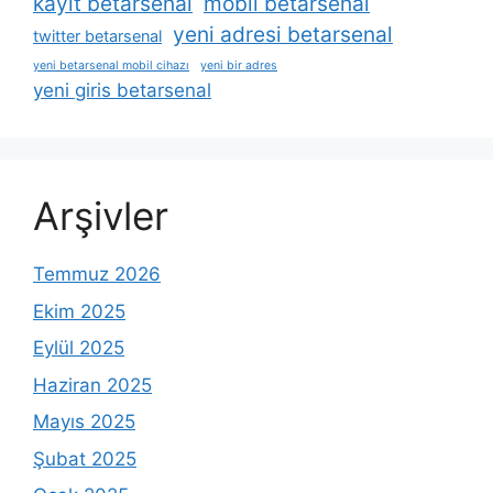
kayit betarsenal
mobil betarsenal
yeni adresi betarsenal
twitter betarsenal
yeni betarsenal mobil cihazı
yeni bir adres
yeni giris betarsenal
Arşivler
Temmuz 2026
Ekim 2025
Eylül 2025
Haziran 2025
Mayıs 2025
Şubat 2025