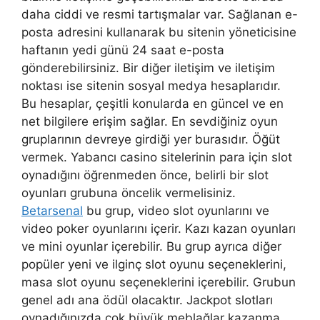
daha ciddi ve resmi tartışmalar var. Sağlanan e-
posta adresini kullanarak bu sitenin yöneticisine
haftanın yedi günü 24 saat e-posta
gönderebilirsiniz. Bir diğer iletişim ve iletişim
noktası ise sitenin sosyal medya hesaplarıdır.
Bu hesaplar, çeşitli konularda en güncel ve en
net bilgilere erişim sağlar. En sevdiğiniz oyun
gruplarının devreye girdiği yer burasıdır. Öğüt
vermek. Yabancı casino sitelerinin para için slot
oynadığını öğrenmeden önce, belirli bir slot
oyunları grubuna öncelik vermelisiniz.
Betarsenal
bu grup, video slot oyunlarını ve
video poker oyunlarını içerir. Kazı kazan oyunları
ve mini oyunlar içerebilir. Bu grup ayrıca diğer
popüler yeni ve ilginç slot oyunu seçeneklerini,
masa slot oyunu seçeneklerini içerebilir. Grubun
genel adı ana ödül olacaktır. Jackpot slotları
oynadığınızda çok büyük meblağlar kazanma