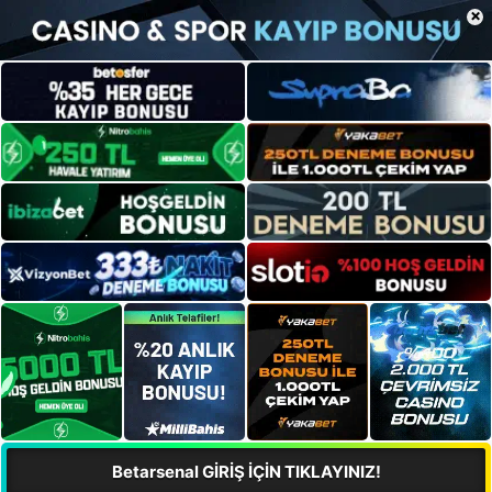
×
Betarsenal GİRİŞ İÇİN TIKLAYINIZ!