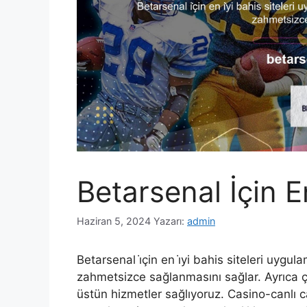
Betarsenal İçin En
Haziran 5, 2024
Yazarı:
admin
Betarsenal i̇çin en i̇yi bahis siteleri uygu
zahmetsizce sağlanmasını sağlar. Ayrıca ç
üstün hizmetler sağlıyoruz. Casino-canlı 