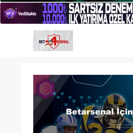
İçeriğe
atla