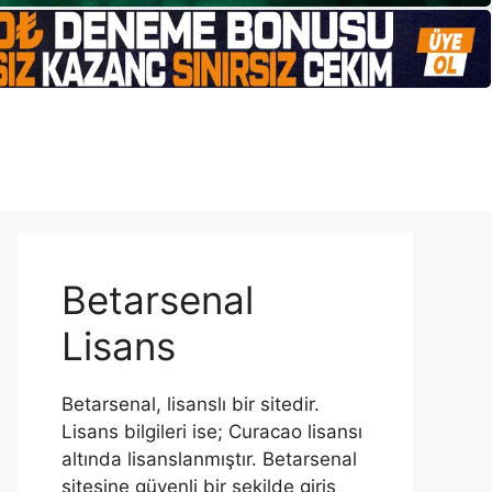
Betarsenal
Lisans
Betarsenal, lisanslı bir sitedir.
Lisans bilgileri ise; Curacao lisansı
altında lisanslanmıştır. Betarsenal
sitesine güvenli bir şekilde giriş