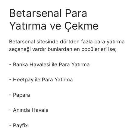
Betarsenal Para
Yatırma ve Çekme
Betarsenal sitesinde dörtden fazla para yatırma
seçeneği vardır bunlardan en popülerleri ise;
- Banka Havalesi ile Para Yatırma
- Heetpay ile Para Yatırma
- Papara
- Anında Havale
- Payfix