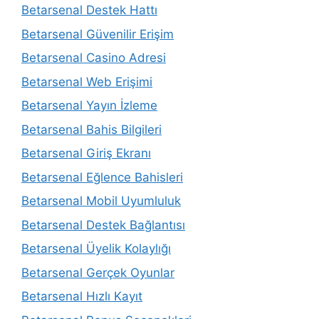
Betarsenal Destek Hattı
Betarsenal Güvenilir Erişim
Betarsenal Casino Adresi
Betarsenal Web Erişimi
Betarsenal Yayın İzleme
Betarsenal Bahis Bilgileri
Betarsenal Giriş Ekranı
Betarsenal Eğlence Bahisleri
Betarsenal Mobil Uyumluluk
Betarsenal Destek Bağlantısı
Betarsenal Üyelik Kolaylığı
Betarsenal Gerçek Oyunlar
Betarsenal Hızlı Kayıt