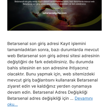
Betarsenal son giriş adresi Kayıt işlemini
tamamladıktan sonra, bazı durumlarda mevcut
web Betarsenal son giriş adresi sitesi adresinin
değiştiğini de fark edebilirsiniz. Bu durumda
bahis sitesinin en son adresine ihtiyacınız
olacaktır. Bunu yapmak için, web sitemizdeki
mevcut giriş bağlantısını kullanarak Betarsenal
ziyaret edin ve kaldığınız yerden oynamaya
devam edin. Betarsenal Adres Değişikliği
Betarsenal adres değişikliği için …
Devamını
oku…