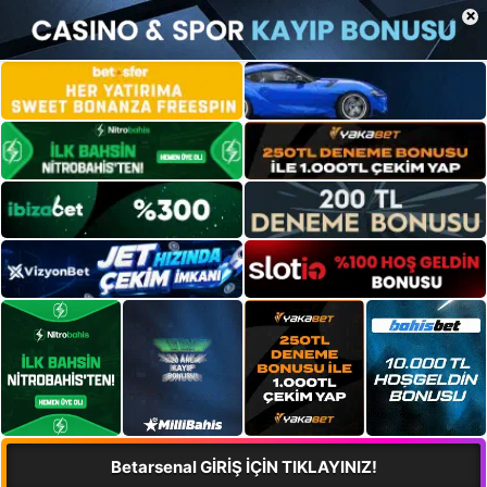
×
Betarsenal GİRİŞ İÇİN TIKLAYINIZ!