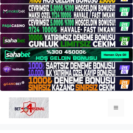
İçeriğe
atla
Menü