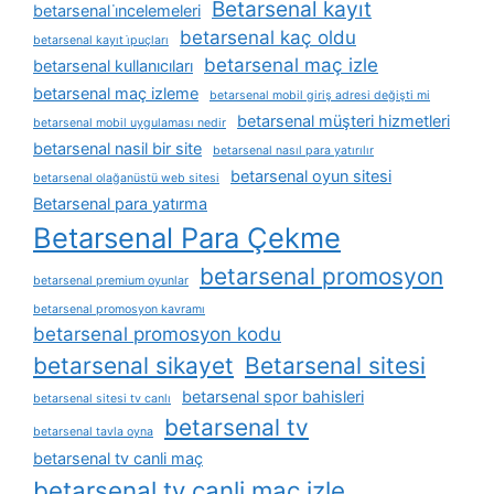
Betarsenal kayıt
betarsenal i̇ncelemeleri
betarsenal kaç oldu
betarsenal kayıt i̇puçları
betarsenal maç izle
betarsenal kullanıcıları
betarsenal maç izleme
betarsenal mobil giriş adresi değişti mi
betarsenal müşteri hizmetleri
betarsenal mobil uygulaması nedir
betarsenal nasil bir site
betarsenal nasıl para yatırılır
betarsenal oyun sitesi
betarsenal olağanüstü web sitesi
Betarsenal para yatırma
Betarsenal Para Çekme
betarsenal promosyon
betarsenal premium oyunlar
betarsenal promosyon kavramı
betarsenal promosyon kodu
betarsenal sikayet
Betarsenal sitesi
betarsenal spor bahisleri
betarsenal sitesi tv canlı
betarsenal tv
betarsenal tavla oyna
betarsenal tv canli maç
betarsenal tv canli maç izle