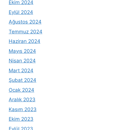
Ekim 2024
Eylül 2024
Ağustos 2024
Temmuz 2024
Haziran 2024
Mayıs 2024
Nisan 2024
Mart 2024
Şubat 2024
Ocak 2024
Aralık 2023
Kasım 2023
Ekim 2023
Eylül 2023