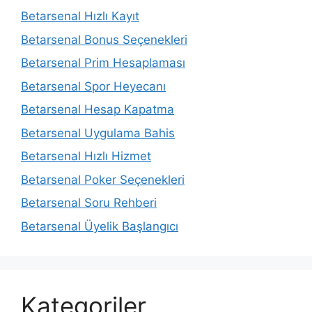
Betarsenal Hızlı Kayıt
Betarsenal Bonus Seçenekleri
Betarsenal Prim Hesaplaması
Betarsenal Spor Heyecanı
Betarsenal Hesap Kapatma
Betarsenal Uygulama Bahis
Betarsenal Hızlı Hizmet
Betarsenal Poker Seçenekleri
Betarsenal Soru Rehberi
Betarsenal Üyelik Başlangıcı
Kategoriler