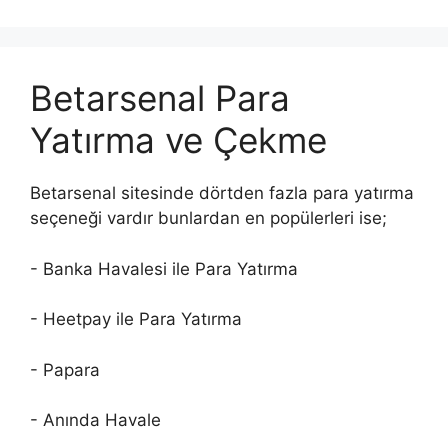
Betarsenal Para
Yatırma ve Çekme
Betarsenal sitesinde dörtden fazla para yatırma
seçeneği vardır bunlardan en popülerleri ise;
- Banka Havalesi ile Para Yatırma
- Heetpay ile Para Yatırma
- Papara
- Anında Havale