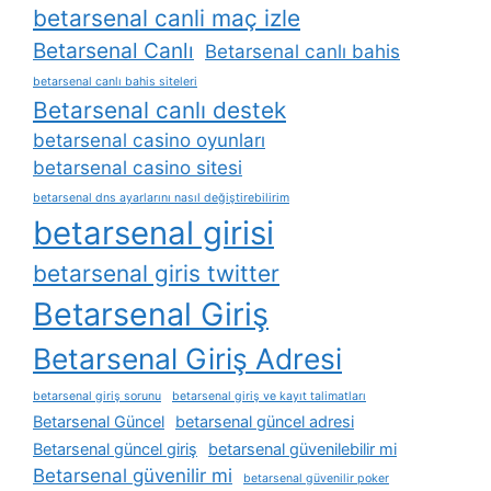
betarsenal canli maç izle
Betarsenal Canlı
Betarsenal canlı bahis
betarsenal canlı bahis siteleri
Betarsenal canlı destek
betarsenal casino oyunları
betarsenal casino sitesi
betarsenal dns ayarlarını nasıl değiştirebilirim
betarsenal girisi
betarsenal giris twitter
Betarsenal Giriş
Betarsenal Giriş Adresi
betarsenal giriş sorunu
betarsenal giriş ve kayıt talimatları
Betarsenal Güncel
betarsenal güncel adresi
Betarsenal güncel giriş
betarsenal güvenilebilir mi
Betarsenal güvenilir mi
betarsenal güvenilir poker