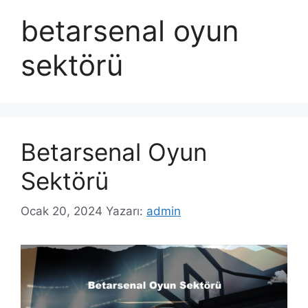
betarsenal oyun
sektörü
Betarsenal Oyun
Sektörü
Ocak 20, 2024
Yazarı:
admin