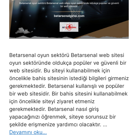
Betarsenal oyun sektörü Betarsenal web sitesi
oyun sektöründe oldukça popüler ve güvenli bir
web sitesidir. Bu siteyi kullanabilmek için
öncelikle bahis sitesinin istediği bilgileri girmeniz
gerekmektedir. Betarsenal kullanışlı ve popüler
bir web sitesidir. Bir bahis sitesini kullanabilmek
için öncelikle siteyi ziyaret etmeniz
gerekmektedir. Betarsenal nasıl giriş
yapacağınızı öğrenmek, siteye sorunsuz bir
şekilde erişmenize yardımcı olacaktır. …
Devamını oku…