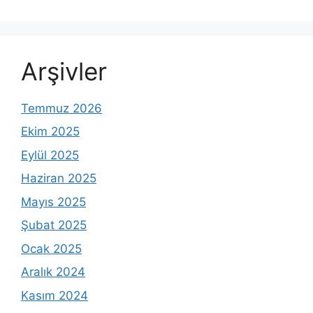
Arşivler
Temmuz 2026
Ekim 2025
Eylül 2025
Haziran 2025
Mayıs 2025
Şubat 2025
Ocak 2025
Aralık 2024
Kasım 2024