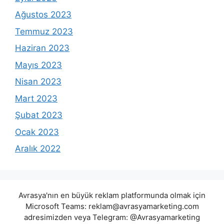
Ağustos 2023
Temmuz 2023
Haziran 2023
Mayıs 2023
Nisan 2023
Mart 2023
Şubat 2023
Ocak 2023
Aralık 2022
Avrasya'nın en büyük reklam platformunda olmak için
Microsoft Teams:
reklam@avrasyamarketing.com
adresimizden veya Telegram: @Avrasyamarketing