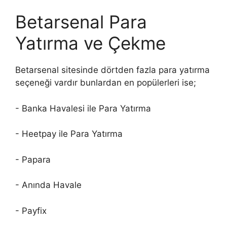
Betarsenal Para
Yatırma ve Çekme
Betarsenal sitesinde dörtden fazla para yatırma
seçeneği vardır bunlardan en popülerleri ise;
- Banka Havalesi ile Para Yatırma
- Heetpay ile Para Yatırma
- Papara
- Anında Havale
- Payfix