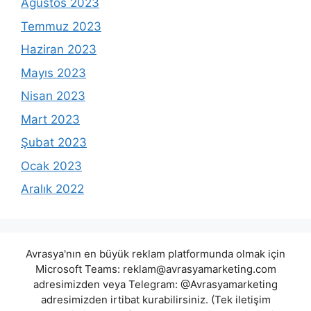
Ağustos 2023
Temmuz 2023
Haziran 2023
Mayıs 2023
Nisan 2023
Mart 2023
Şubat 2023
Ocak 2023
Aralık 2022
Avrasya'nın en büyük reklam platformunda olmak için
Microsoft Teams:
reklam@avrasyamarketing.com
adresimizden veya Telegram: @Avrasyamarketing
adresimizden irtibat kurabilirsiniz. (Tek iletişim