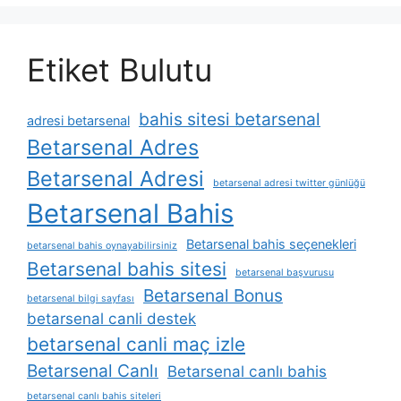
Etiket Bulutu
bahis sitesi betarsenal
adresi betarsenal
Betarsenal Adres
Betarsenal Adresi
betarsenal adresi twitter günlüğü
Betarsenal Bahis
Betarsenal bahis seçenekleri
betarsenal bahis oynayabilirsiniz
Betarsenal bahis sitesi
betarsenal başvurusu
Betarsenal Bonus
betarsenal bilgi sayfası
betarsenal canli destek
betarsenal canli maç izle
Betarsenal Canlı
Betarsenal canlı bahis
betarsenal canlı bahis siteleri