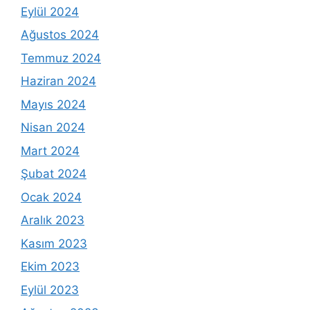
Eylül 2024
Ağustos 2024
Temmuz 2024
Haziran 2024
Mayıs 2024
Nisan 2024
Mart 2024
Şubat 2024
Ocak 2024
Aralık 2023
Kasım 2023
Ekim 2023
Eylül 2023