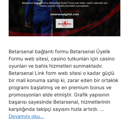
Betarsenal bağlantı formu Betarsenal Üyelik
Formu web sitesi, casino tutkunları için casino
oyunları ve bahis hizmetleri sunmaktadır.
Betarsenal Link form web sitesi o kadar güçlü
bir mali konuma sahip ki, zarar eden bir ortaklık
programı başlatmış ve en premium bonus ve
promosyonları elde etmiştir. Grafik yapısının
başarısı sayesinde Betarsenal, hizmetlerinin
karşılığında takipçi sayısını hızla artırdı. …
Devamını oku…