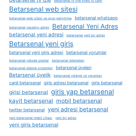
betarsenal tv live sitesi tv canlı
Betarsenal web sitesi
betarsenal whatsapp
betarsenal web sitesi ve oyun geliştirme
Betarsenal Yeni Adres
betarsenal yasadışı adres
betarsenal yeni adresi
betarsenal yeni bir adres
Betarsenal yeni giriş
betarsenal yeni giriş adresi
betarsenal yorumlar
betarsenal yüksek oranlar
betarsenal ödemeleri
betarsenal üyeleri
betarsenal ödeme sistemleri
Betarsenal üyelik
betarsenal şikâyet ve yorumları
canli betarsenal
giris adresi betarsenal
giris betarsenal
giris yap betarsenal
girisi betarsenal
kayit betarsenal
mobil betarsenal
yeni adresi betarsenal
twitter betarsenal
yeni betarsenal mobil cihazı
yeni bir adres
yeni giris betarsenal