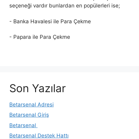
seçeneği vardır bunlardan en popülerleri ise;
- Banka Havalesi ile Para Çekme
- Papara ile Para Çekme
Son Yazılar
Betarsenal Adresi
Betarsenal Giriş
Betarsenal
Betarsenal Destek Hattı