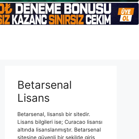
Betarsenal
Lisans
Betarsenal, lisanslı bir sitedir.
Lisans bilgileri ise; Curacao lisansı
altında lisanslanmıştır. Betarsenal
sitesine güvenli bir şekilde giriş