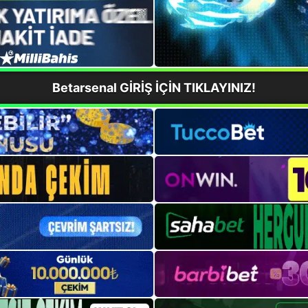
Betarsenal GİRİŞ İÇİN TIKLAYINIZ!