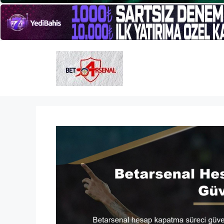
İçeriğe
atla