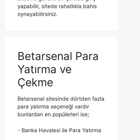
yapabilir, sitede rahatlıkla bahis
oynayabilirsiniz.
Betarsenal Para
Yatırma ve
Çekme
Betarsenal sitesinde dörtden fazla
para yatırma seçeneği vardır
bunlardan en popülerleri ise;
- Banka Havalesi ile Para Yatırma