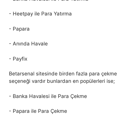
- Heetpay ile Para Yatırma
- Papara
- Anında Havale
- Payfix
Betarsenal sitesinde birden fazla para çekme
seçeneği vardır bunlardan en popülerleri ise;
- Banka Havalesi ile Para Çekme
- Papara ile Para Çekme