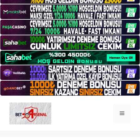
İçeriğe
atla
Menü