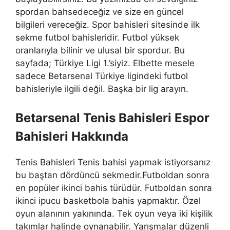
spordan bahsedeceğiz ve size en güncel
bilgileri vereceğiz. Spor bahisleri sitesinde ilk
sekme futbol bahisleridir. Futbol yüksek
oranlarıyla bilinir ve ulusal bir spordur. Bu
sayfada; Türkiye Ligi 1.’siyiz. Elbette mesele
sadece Betarsenal Türkiye ligindeki futbol
bahisleriyle ilgili değil. Başka bir lig arayın.
Betarsenal Tenis Bahisleri Espor
Bahisleri Hakkında
Tenis Bahisleri Tenis bahisi yapmak istiyorsanız
bu baştan dördüncü sekmedir.Futboldan sonra
en popüler ikinci bahis türüdür. Futboldan sonra
ikinci ipucu basketbola bahis yapmaktır. Özel
oyun alanının yakınında. Tek oyun veya iki kişilik
takımlar halinde oynanabilir. Yarışmalar düzenli