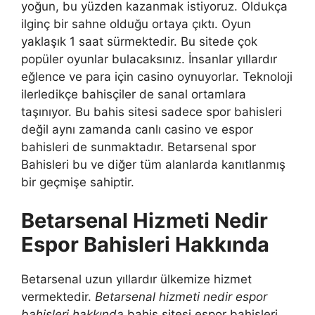
yoğun, bu yüzden kazanmak istiyoruz. Oldukça
ilginç bir sahne olduğu ortaya çıktı. Oyun
yaklaşık 1 saat sürmektedir. Bu sitede çok
popüler oyunlar bulacaksınız. İnsanlar yıllardır
eğlence ve para için casino oynuyorlar. Teknoloji
ilerledikçe bahisçiler de sanal ortamlara
taşınıyor. Bu bahis sitesi sadece spor bahisleri
değil aynı zamanda canlı casino ve espor
bahisleri de sunmaktadır. Betarsenal spor
Bahisleri bu ve diğer tüm alanlarda kanıtlanmış
bir geçmişe sahiptir.
Betarsenal Hizmeti Nedir
Espor Bahisleri Hakkında
Betarsenal uzun yıllardır ülkemize hizmet
vermektedir.
Betarsenal hizmeti nedir espor
bahisleri hakkında
bahis sitesi espor bahisleri