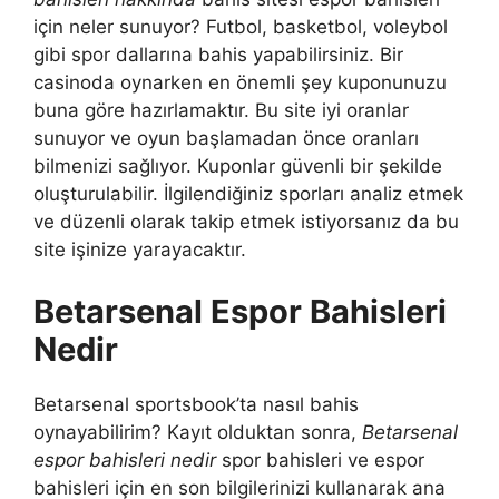
için neler sunuyor? Futbol, ​​basketbol, ​​voleybol
gibi spor dallarına bahis yapabilirsiniz. Bir
casinoda oynarken en önemli şey kuponunuzu
buna göre hazırlamaktır. Bu site iyi oranlar
sunuyor ve oyun başlamadan önce oranları
bilmenizi sağlıyor. Kuponlar güvenli bir şekilde
oluşturulabilir. İlgilendiğiniz sporları analiz etmek
ve düzenli olarak takip etmek istiyorsanız da bu
site işinize yarayacaktır.
Betarsenal Espor Bahisleri
Nedir
Betarsenal sportsbook’ta nasıl bahis
oynayabilirim? Kayıt olduktan sonra,
Betarsenal
espor bahisleri nedir
spor bahisleri ve espor
bahisleri için en son bilgilerinizi kullanarak ana