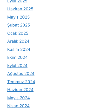
Eylül 2025
Haziran 2025
Mayıs 2025
Şubat 2025
Ocak 2025
Aralık 2024
Kasım 2024
Ekim 2024
Eylül 2024
Ağustos 2024
Temmuz 2024
Haziran 2024
Mayıs 2024
Nisan 2024