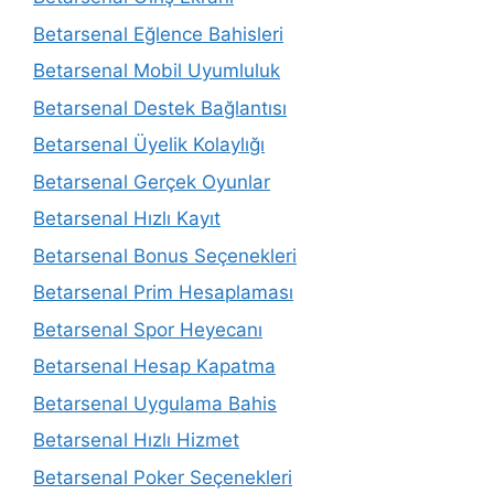
Betarsenal Eğlence Bahisleri
Betarsenal Mobil Uyumluluk
Betarsenal Destek Bağlantısı
Betarsenal Üyelik Kolaylığı
Betarsenal Gerçek Oyunlar
Betarsenal Hızlı Kayıt
Betarsenal Bonus Seçenekleri
Betarsenal Prim Hesaplaması
Betarsenal Spor Heyecanı
Betarsenal Hesap Kapatma
Betarsenal Uygulama Bahis
Betarsenal Hızlı Hizmet
Betarsenal Poker Seçenekleri